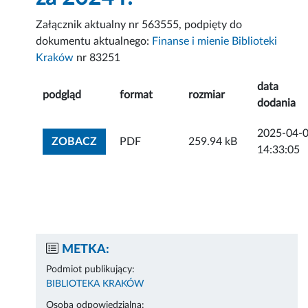
Załącznik aktualny nr 563555, podpięty do
dokumentu aktualnego:
Finanse i mienie Biblioteki
Kraków
nr 83251
data
podgląd
format
rozmiar
dodania
2025-04-
ZOBACZ ZAŁĄCZNIK
ZOBACZ
PDF
259.94 kB
14:33:05
METKA:
Podmiot publikujący:
BIBLIOTEKA KRAKÓW
Osoba odpowiedzialna: