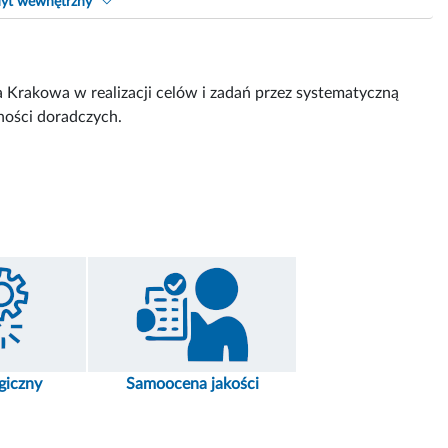
yt wewnętrzny
Krakowa w realizacji celów i zadań przez systematyczną
ności doradczych.
giczny
Samoocena jakości