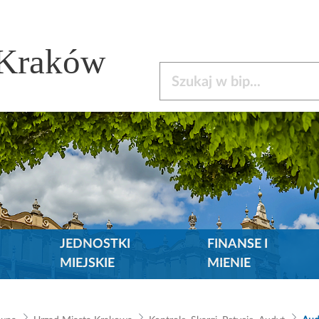
 Kraków
Szukaj w bip
JEDNOSTKI
FINANSE I
MIEJSKIE
MIENIE