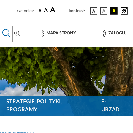
A
A
czcionka:
A
kontrast:
MAPA STRONY
ZALOGUJ
STRATEGIE, POLITYKI,
E-
PROGRAMY
URZĄD