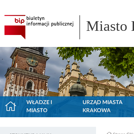
Miasto
WŁADZE I
URZĄD MIASTA
MIASTO
KRAKOWA