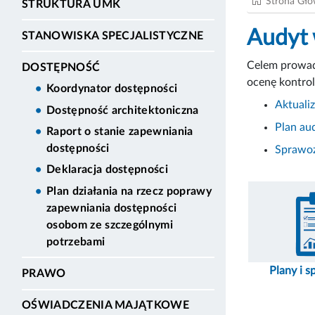
Strona Gł
STRUKTURA UMK
Audyt
STANOWISKA SPECJALISTYCZNE
Celem prowad
DOSTĘPNOŚĆ
ocenę kontrol
Koordynator dostępności
Aktuali
Dostępność architektoniczna
Plan au
Raport o stanie zapewniania
dostępności
Sprawoz
Deklaracja dostępności
Plan działania na rzecz poprawy
zapewniania dostępności
osobom ze szczególnymi
potrzebami
Plany i 
PRAWO
OŚWIADCZENIA MAJĄTKOWE