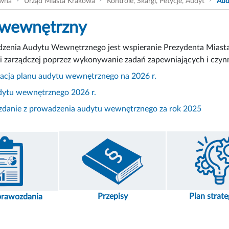
ówna
Urząd Miasta Krakowa
Kontrole, Skargi, Petycje, Audyt
Aud
 wewnętrzny
zenia Audytu Wewnętrznego jest wspieranie Prezydenta Miasta 
i zarządczej poprzez wykonywanie zadań zapewniających i czyn
zacja planu audytu wewnętrznego na 2026 r.
dytu wewnętrznego 2026 r.
danie z prowadzenia audytu wewnętrznego za rok 2025
Przepisy
Plan strate
sprawozdania