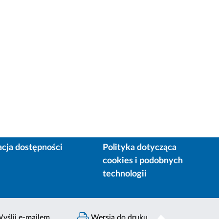
acja dostępności
Polityka dotycząca
cookies i podobnych
technologii
yślij e-mailem
Wersja do druku