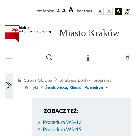
A
A
czcionka:
A
kontrast:
Miasto Kraków
Strona Główna
Strategie, polityki, programy
Polityki
Środowisko, Klimat i Powietrze
ZOBACZ TEŻ:
Procedura WS-12
Procedura WS-15