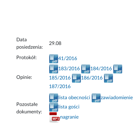
Data
29.08
posiedzenia:
Protokół:
41/2016
183/2016
184/2016
Opinie:
185/2016
186/2016
187/2016
lista obecności
zawiadomienie
Pozostałe
lista gości
dokumenty:
nagranie