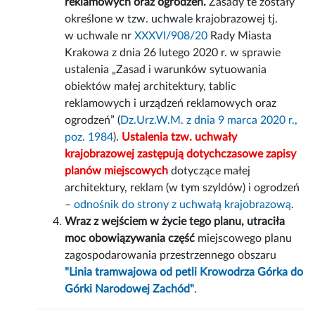
reklamowych oraz ogrodzeń.
Zasady te zostały
określone w tzw. uchwale krajobrazowej tj.
w uchwale nr
XXXVI/908/20
Rady Miasta
Krakowa z dnia 26 lutego 2020 r. w sprawie
ustalenia „Zasad i warunków sytuowania
obiektów małej architektury, tablic
reklamowych i urządzeń reklamowych oraz
ogrodzeń” (
Dz.Urz.W.M. z dnia 9 marca 2020 r.,
poz. 1984
).
Ustalenia tzw. uchwały
krajobrazowej zastępują dotychczasowe zapisy
planów miejscowych
dotyczące małej
architektury, reklam (w tym szyldów) i ogrodzeń
–
odnośnik do strony z uchwałą krajobrazową
.
Wraz z wejściem w życie tego planu, utraciła
moc obowiązywania część
miejscowego planu
zagospodarowania przestrzennego obszaru
"Linia tramwajowa od petli Krowodrza Górka do
Górki Narodowej Zachód"
.