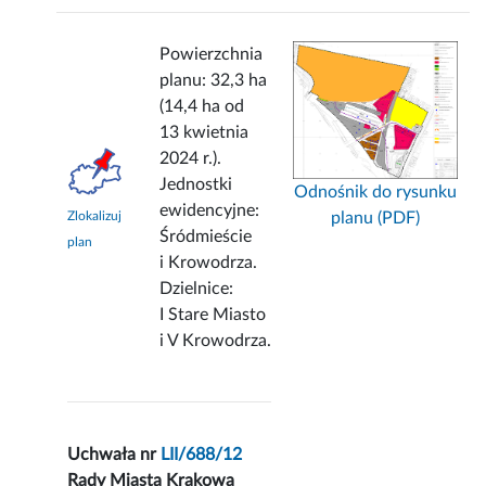
Powierzchnia
planu: 32,3 ha
(14,4 ha od
13 kwietnia
2024 r.).
Jednostki
Odnośnik do rysunku
ewidencyjne:
planu (PDF)
Zlokalizuj
Śródmieście
plan
i Krowodrza.
Dzielnice:
I Stare Miasto
i V Krowodrza.
Uchwała nr
LII/688/12
Rady Miasta Krakowa