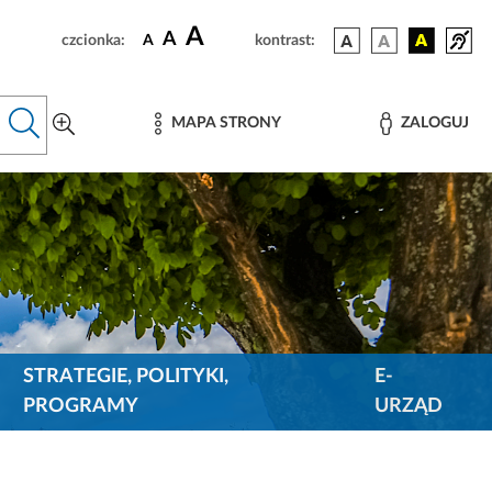
A
A
czcionka:
A
kontrast:
MAPA STRONY
ZALOGUJ
STRATEGIE, POLITYKI,
E-
PROGRAMY
URZĄD