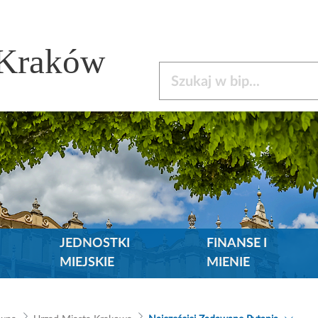
 Kraków
Szukaj w bip
JEDNOSTKI
FINANSE I
MIEJSKIE
MIENIE