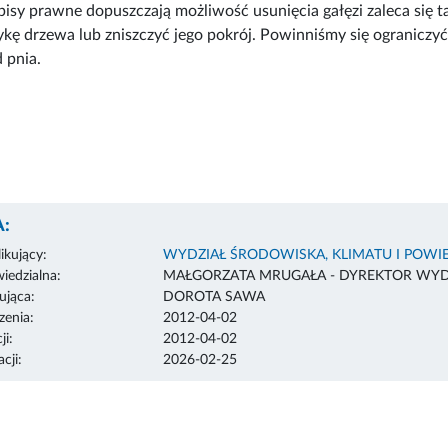
isy prawne dopuszczają możliwość usunięcia gałęzi zaleca się
ykę drzewa lub zniszczyć jego pokrój. Powinniśmy się ograniczyć
d pnia.
:
ikujący:
WYDZIAŁ ŚRODOWISKA, KLIMATU I POWI
edzialna:
MAŁGORZATA MRUGAŁA - DYREKTOR WYD
ująca:
DOROTA SAWA
enia:
2012-04-02
ji:
2012-04-02
cji:
2026-02-25