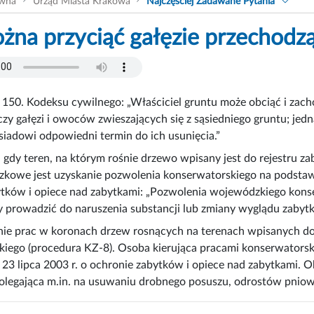
ówna
Urząd Miasta Krakowa
Najczęściej Zadawane Pytania
żna przyciąć gałęzie przechodzą
. 150. Kodeksu cywilnego: „Właściciel gruntu może obciąć i zach
zy gałęzi i owoców zwieszających się z sąsiedniego gruntu; je
iadowi odpowiedni termin do ich usunięcia.”
gdy teren, na którym rośnie drzewo wpisany jest do rejestru za
zkowe jest uzyskanie pozwolenia konserwatorskiego na podstawie 
ytków i opiece nad zabytkami: „Pozwolenia wojewódzkiego kon
 prowadzić do naruszenia substancji lub zmiany wyglądu zabytk
ie prac w koronach drzew rosnących na terenach wpisanych do
iego (procedura KZ-8). Osoba kierująca pracami konserwatorski
 23 lipca 2003 r. o ochronie zabytków i opiece nad zabytkami. 
 polegająca m.in. na usuwaniu drobnego posuszu, odrostów pni