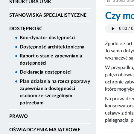
Strona Gł
STRUKTURA UMK
Czy mo
STANOWISKA SPECJALISTYCZNE
DOSTĘPNOŚĆ
Koordynator dostępności
Zgodnie z art
Dostępność architektoniczna
To samo dotyc
Raport o stanie zapewniania
wyznaczyć sąs
dostępności
W przypadku, 
Deklaracja dostępności
gałęzi obowią
Plan działania na rzecz poprawy
ochronie zab
zapewniania dostępności
które mogłyby
osobom ze szczególnymi
Na prowadzen
potrzebami
konserwatorsk
ustawy z dnia
PRAWO
pielęgnacja,
OŚWIADCZENIA MAJĄTKOWE