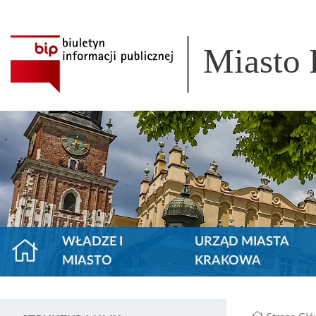
Miasto
WŁADZE I
URZĄD MIASTA
MIASTO
KRAKOWA