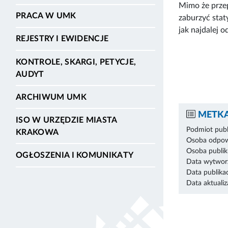
Mimo że przep
PRACA W UMK
zaburzyć stat
jak najdalej o
REJESTRY I EWIDENCJE
KONTROLE, SKARGI, PETYCJE,
AUDYT
ARCHIWUM UMK
METKA
ISO W URZĘDZIE MIASTA
Podmiot publ
KRAKOWA
Osoba odpowi
Osoba publik
OGŁOSZENIA I KOMUNIKATY
Data wytworz
Data publikac
Data aktualiza