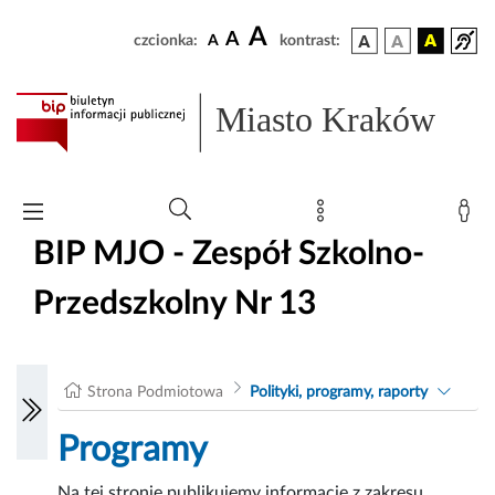
A
A
czcionka:
A
kontrast:
Miasto Kraków
BIP MJO - Zespół Szkolno-
Przedszkolny Nr 13
Strona Podmiotowa
Polityki, programy, raporty
Programy
Na tej stronie publikujemy informację z zakresu