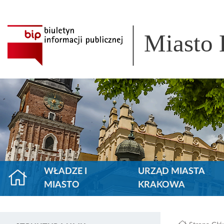
Miasto
WŁADZE I
URZĄD MIASTA
MIASTO
KRAKOWA