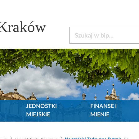
 Kraków
Szukaj w bip
JEDNOSTKI
FINANSE I
MIEJSKIE
MIENIE