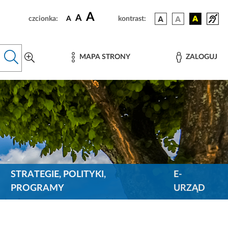
A
A
czcionka:
A
kontrast:
MAPA STRONY
ZALOGUJ
STRATEGIE, POLITYKI,
E-
PROGRAMY
URZĄD