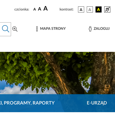
A
A
czcionka:
A
kontrast:
MAPA STRONY
ZALOGUJ
KI, PROGRAMY, RAPORTY
E-URZĄD