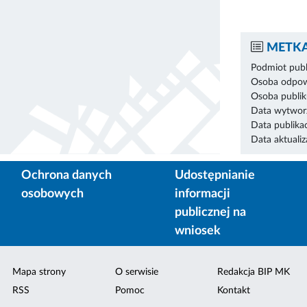
METKA
Podmiot publ
Osoba odpowi
Osoba publik
Data wytworz
Data publikac
Data aktualiza
Ochrona danych
Udostępnianie
osobowych
informacji
publicznej na
wniosek
Mapa strony
O serwisie
Redakcja BIP MK
RSS
Pomoc
Kontakt