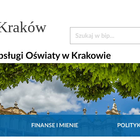
 Kraków
Szukaj w bip
bsługi Oświaty w Krakowie
FINANSE I MIENIE
POLITY