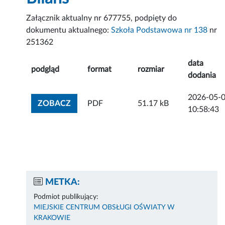
Załącznik aktualny nr 677755, podpięty do
dokumentu aktualnego:
Szkoła Podstawowa nr 138
nr
251362
data
podgląd
format
rozmiar
dodania
2026-05-
ZOBACZ ZAŁĄCZNIK
ZOBACZ
PDF
51.17 kB
10:58:43
METKA:
Podmiot publikujący:
MIEJSKIE CENTRUM OBSŁUGI OŚWIATY W
KRAKOWIE