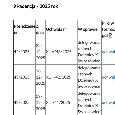
9 kadencja - 2025 rok
Pliki w
Posiedzenie
Z
Uchwała nr
W sprawie
formac
nr
dnia
pdf
delegowania
22-
radnych
44/2025
12-
XLIV/43/2025
uchwa
Dzielnicy X
2025
Swoszowice
delegowania
16-
radnych
43/2025
12-
XLIII/42/2025
uchwa
Dzielnicy X
2025
Swoszowice
delegowania
09-
radnych
42/2025
12-
XLII/41/2025
uchwa
Dzielnicy X
2025
Swoszowice