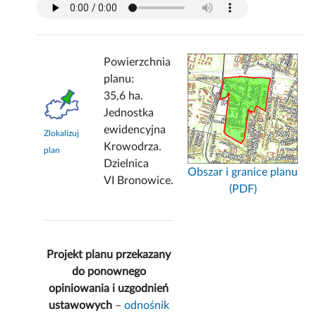
Powierzchnia
planu:
35,6 ha.
Jednostka
ewidencyjna
Zlokalizuj
Krowodrza.
plan
Dzielnica
Obszar i granice planu
VI Bronowice.
(PDF)
Projekt planu przekazany
do ponownego
opiniowania i uzgodnień
ustawowych
–
odnośnik