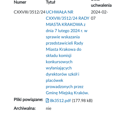
Numer
Tytuł
uchwalenia
CXXVIII/3512/24
UCHWAŁA NR
2024-02-
CXXVIII/3512/24 RADY
07
MIASTA KRAKOWA z
dnia 7 lutego 2024 r. w
sprawie wskazania
przedstawicieli Rady
Miasta Krakowa do
składu komisji
konkursowych
wyłaniających
dyrektorów szkół i
placówek
prowadzonych przez
Gminę Miejską Kraków.
Pliki powiązane:
8k3512.pdf
(177.98 kB)
Archiwalna:
nie