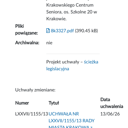
Krakowskiego Centrum
Seniora, os. Szkolne 20 w
Krakowie.
Pliki
8k3327.pdf
(390.45 kB)
powiązane:
Archiwalna:
nie
Projekt uchwały –
ścieżka
legislacyjna
Uchwały zmieniane:
Data
Numer
Tytuł
uchwalenia
LXXVII/1155/13
UCHWAŁA NR
13/06/26
LXXVII/1155/13 RADY
MIASTA KRAKOWA z