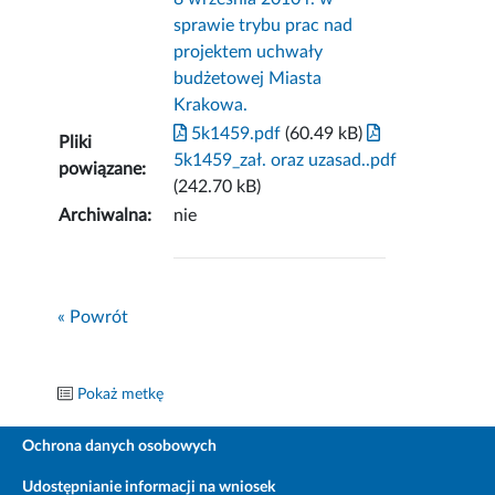
sprawie trybu prac nad
projektem uchwały
budżetowej Miasta
Krakowa.
5k1459.pdf
(60.49 kB)
Pliki
5k1459_zał. oraz uzasad..pdf
powiązane:
(242.70 kB)
Archiwalna:
nie
« Powrót
Pokaż metkę
Ochrona danych osobowych
Udostępnianie informacji na wniosek