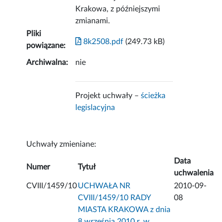
Krakowa, z późniejszymi
zmianami.
Pliki
8k2508.pdf
(249.73 kB)
powiązane:
Archiwalna:
nie
Projekt uchwały –
ścieżka
legislacyjna
Uchwały zmieniane:
Data
Numer
Tytuł
uchwalenia
CVIII/1459/10
UCHWAŁA NR
2010-09-
CVIII/1459/10 RADY
08
MIASTA KRAKOWA z dnia
8 września 2010 r. w