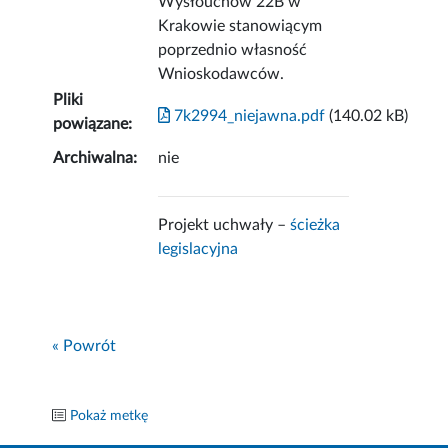
Wysłouchów 22B w
Krakowie stanowiącym
poprzednio własność
Wnioskodawców.
Pliki
7k2994_niejawna.pdf
(140.02 kB)
powiązane:
Archiwalna:
nie
Projekt uchwały –
ścieżka
legislacyjna
« Powrót
Pokaż metkę