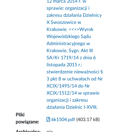
12 marca 2014 r. w
sprawie: organizacji i
zakresu działania Dzielnicy
X Swoszowice w
Krakowie. <<
>>Wyrok
Wojewódzkiego Sądu
Administracyjnego w
Krakowie, Sygn. Akt III
SA/Kr 1719/14 z dnia 6
listopada 2015 r.:
stwierdzenie nieważności §
3 pkt 8 w uchwałach od Nr
XCIX/1495/14 do Nr
XCIX/1512/14 w sprawie
organizacji i zakresu
działania Dzielnic I-XVIII.
Pliki
6k1504.pdf
(403.17 kB)
powiązane: