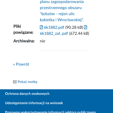
planu zagospodarowania
przestrzennego obszaru
''Łobzów - rejon ulic
Łokietka i Wrocławskiej''.
Pliki
6k1882.pdf
(90.28 kB)
powiązane:
6k1882_zał..pdf
(672.44 kB)
Archiwalna:
nie
« Powrót
Pokaż metkę
Ochrona danych osobowych
Udostępnianie informacji na wniosek
Ponowne wykorzystywanie informacji sektora publicznego