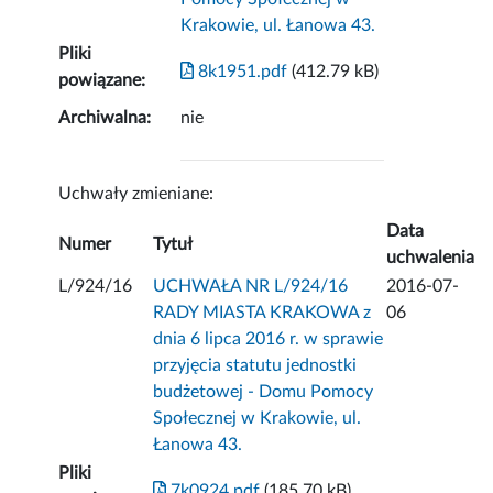
Krakowie, ul. Łanowa 43.
Pliki
8k1951.pdf
(412.79 kB)
powiązane:
Archiwalna:
nie
Uchwały zmieniane:
Data
Numer
Tytuł
uchwalenia
L/924/16
UCHWAŁA NR L/924/16
2016-07-
RADY MIASTA KRAKOWA z
06
dnia 6 lipca 2016 r. w sprawie
przyjęcia statutu jednostki
budżetowej - Domu Pomocy
Społecznej w Krakowie, ul.
Łanowa 43.
Pliki
7k0924.pdf
(185.70 kB)