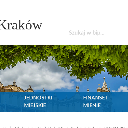
 Kraków
Szukaj w bip
JEDNOSTKI
FINANSE I
MIEJSKIE
MIENIE