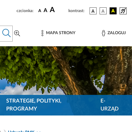
A
A
czcionka:
A
kontrast:
MAPA STRONY
ZALOGUJ
STRATEGIE, POLITYKI,
E-
PROGRAMY
URZĄD