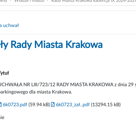
ówna
Władze i miasto
Rada Miasta Krakowa kadencja IX 2024-202
a uchwał
y Rady Miasta Krakowa
Tytuł
UCHWAŁA NR LIII/723/12 RADY MIASTA KRAKOWA z dnia 29 sier
parkingowego dla miasta Krakowa.
6k0723.pdf
(59.94 kB)
6k0723_zał..pdf
(13294.15 kB)
ie