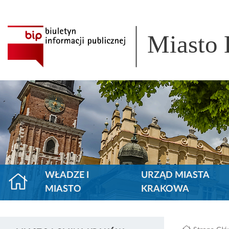
Miasto
WŁADZE I
URZĄD MIASTA
MIASTO
KRAKOWA