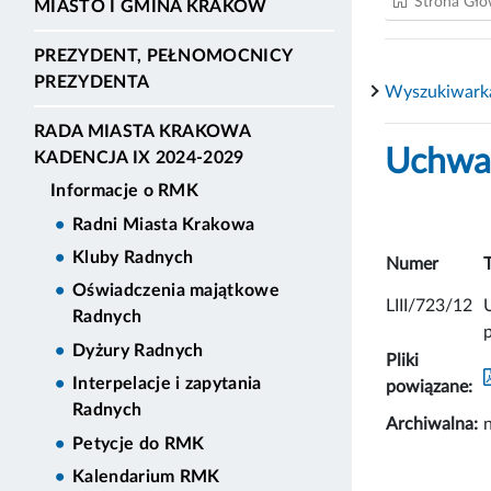
Strona Gł
MIASTO I GMINA KRAKÓW
PREZYDENT, PEŁNOMOCNICY
PREZYDENTA
Wyszukiwark
RADA MIASTA KRAKOWA
Uchwał
KADENCJA IX 2024-2029
Informacje o RMK
Radni Miasta Krakowa
Kluby Radnych
Numer
Oświadczenia majątkowe
LIII/723/12
Radnych
Dyżury Radnych
Pliki
Interpelacje i zapytania
powiązane:
Radnych
Archiwalna:
n
Petycje do RMK
Kalendarium RMK