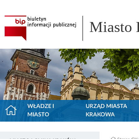
Miasto
WŁADZE I
URZĄD MIASTA
MIASTO
KRAKOWA