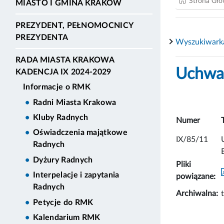
Strona Gł
MIASTO I GMINA KRAKÓW
PREZYDENT, PEŁNOMOCNICY
PREZYDENTA
Wyszukiwark
RADA MIASTA KRAKOWA
Uchwał
KADENCJA IX 2024-2029
Informacje o RMK
Radni Miasta Krakowa
Kluby Radnych
Numer
Oświadczenia majątkowe
IX/85/11
Radnych
Dyżury Radnych
Pliki
Interpelacje i zapytania
powiązane:
Radnych
Archiwalna:
Petycje do RMK
Kalendarium RMK