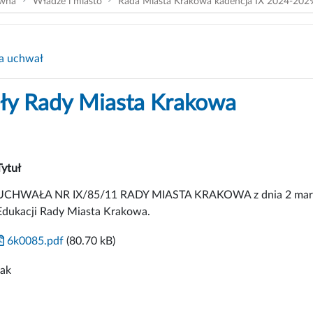
ówna
Władze i miasto
Rada Miasta Krakowa kadencja IX 2024-202
a uchwał
y Rady Miasta Krakowa
Tytuł
UCHWAŁA NR IX/85/11 RADY MIASTA KRAKOWA z dnia 2 marca 2
Edukacji Rady Miasta Krakowa.
6k0085.pdf
(80.70 kB)
tak