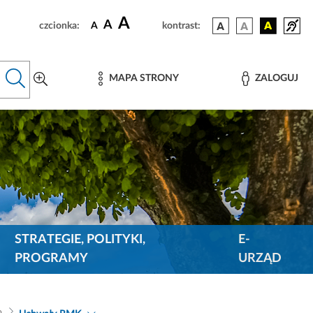
A
A
czcionka:
A
kontrast:
MAPA STRONY
ZALOGUJ
STRATEGIE, POLITYKI,
E-
PROGRAMY
URZĄD