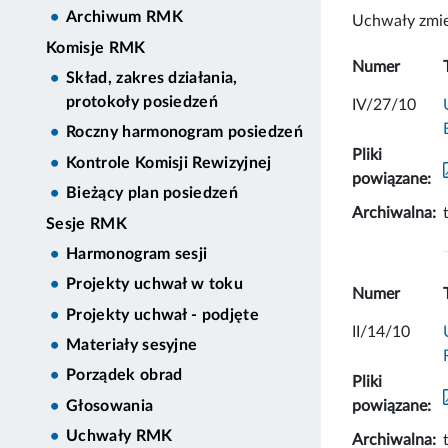
Archiwum RMK
Uchwały zmie
Komisje RMK
Numer
Skład, zakres działania,
protokoły posiedzeń
IV/27/10
Roczny harmonogram posiedzeń
Pliki
Kontrole Komisji Rewizyjnej
powiązane:
Bieżący plan posiedzeń
Archiwalna:
Sesje RMK
Harmonogram sesji
Projekty uchwał w toku
Numer
Projekty uchwał - podjęte
II/14/10
Materiały sesyjne
Porządek obrad
Pliki
powiązane:
Głosowania
Uchwały RMK
Archiwalna: