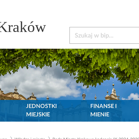
 Kraków
Szukaj w bip
JEDNOSTKI
FINANSE I
MIEJSKIE
MIENIE