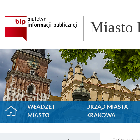
Miasto
WŁADZE I
URZĄD MIASTA
MIASTO
KRAKOWA