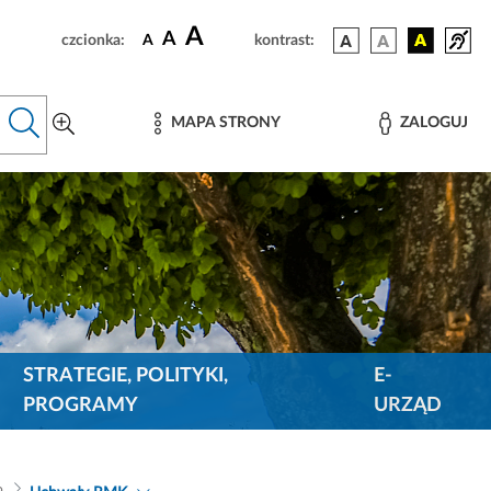
A
A
czcionka:
A
kontrast:
MAPA STRONY
ZALOGUJ
STRATEGIE, POLITYKI,
E-
PROGRAMY
URZĄD