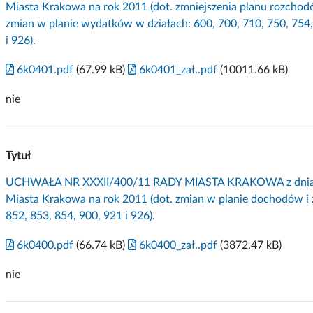
Miasta Krakowa na rok 2011 (dot. zmniejszenia planu rozchod
zmian w planie wydatków w działach: 600, 700, 710, 750, 754, 
i 926).
6k0401.pdf
(67.99 kB)
6k0401_zał..pdf
(10011.66 kB)
nie
Tytuł
1
UCHWAŁA NR XXXII/400/11 RADY MIASTA KRAKOWA z dnia 23 
Miasta Krakowa na rok 2011 (dot. zmian w planie dochodów i 
852, 853, 854, 900, 921 i 926).
6k0400.pdf
(66.74 kB)
6k0400_zał..pdf
(3872.47 kB)
nie