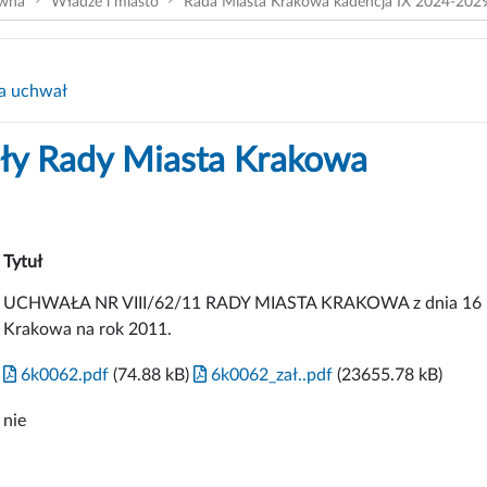
ówna
Władze i miasto
Rada Miasta Krakowa kadencja IX 2024-202
a uchwał
y Rady Miasta Krakowa
Tytuł
UCHWAŁA NR VIII/62/11 RADY MIASTA KRAKOWA z dnia 16 lut
Krakowa na rok 2011.
6k0062.pdf
(74.88 kB)
6k0062_zał..pdf
(23655.78 kB)
nie