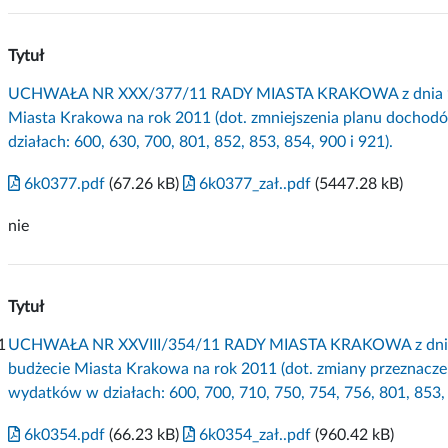
Tytuł
UCHWAŁA NR XXX/377/11 RADY MIASTA KRAKOWA z dnia 9 lis
Miasta Krakowa na rok 2011 (dot. zmniejszenia planu docho
działach: 600, 630, 700, 801, 852, 853, 854, 900 i 921).
6k0377.pdf
(67.26 kB)
6k0377_zał..pdf
(5447.28 kB)
nie
Tytuł
1
UCHWAŁA NR XXVIII/354/11 RADY MIASTA KRAKOWA z dnia 26
budżecie Miasta Krakowa na rok 2011 (dot. zmiany przeznacze
wydatków w działach: 600, 700, 710, 750, 754, 756, 801, 853, 
6k0354.pdf
(66.23 kB)
6k0354_zał..pdf
(960.42 kB)