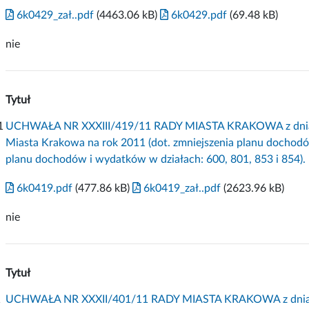
6k0429_zał..pdf
(4463.06 kB)
6k0429.pdf
(69.48 kB)
nie
Tytuł
1
UCHWAŁA NR XXXIII/419/11 RADY MIASTA KRAKOWA z dnia 7 
Miasta Krakowa na rok 2011 (dot. zmniejszenia planu dochodó
planu dochodów i wydatków w działach: 600, 801, 853 i 854).
6k0419.pdf
(477.86 kB)
6k0419_zał..pdf
(2623.96 kB)
nie
Tytuł
1
UCHWAŁA NR XXXII/401/11 RADY MIASTA KRAKOWA z dnia 23 