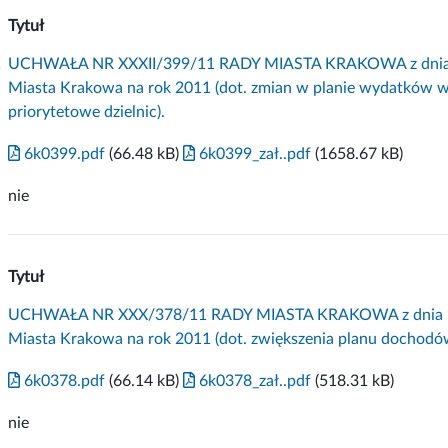
Tytuł
1
UCHWAŁA NR XXXII/399/11 RADY MIASTA KRAKOWA z dnia 23 
Miasta Krakowa na rok 2011 (dot. zmian w planie wydatków w d
priorytetowe dzielnic).
6k0399.pdf
(66.48 kB)
6k0399_zał..pdf
(1658.67 kB)
nie
Tytuł
UCHWAŁA NR XXX/378/11 RADY MIASTA KRAKOWA z dnia 9 lis
Miasta Krakowa na rok 2011 (dot. zwiększenia planu dochodó
6k0378.pdf
(66.14 kB)
6k0378_zał..pdf
(518.31 kB)
nie