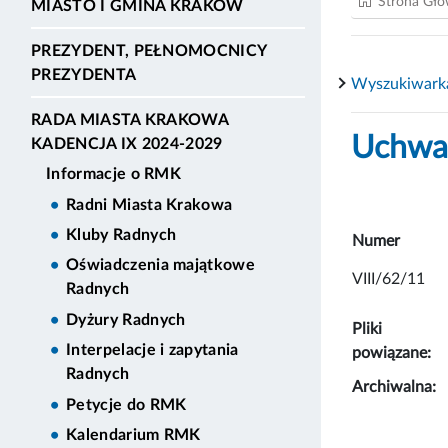
Strona Gł
MIASTO I GMINA KRAKÓW
PREZYDENT, PEŁNOMOCNICY
PREZYDENTA
Wyszukiwark
RADA MIASTA KRAKOWA
Uchwał
KADENCJA IX 2024-2029
Informacje o RMK
Radni Miasta Krakowa
Kluby Radnych
Numer
Oświadczenia majątkowe
VIII/62/11
Radnych
Dyżury Radnych
Pliki
Interpelacje i zapytania
powiązane:
Radnych
Archiwalna:
Petycje do RMK
Kalendarium RMK