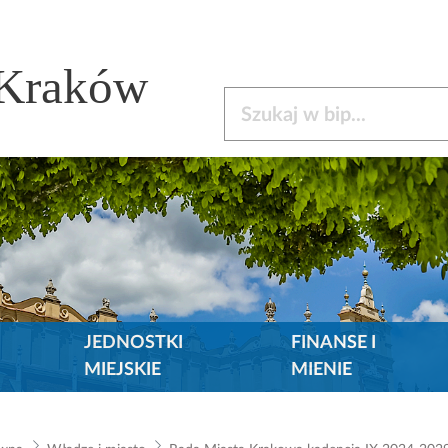
 Kraków
Szukaj w bip
JEDNOSTKI
FINANSE I
MIEJSKIE
MIENIE