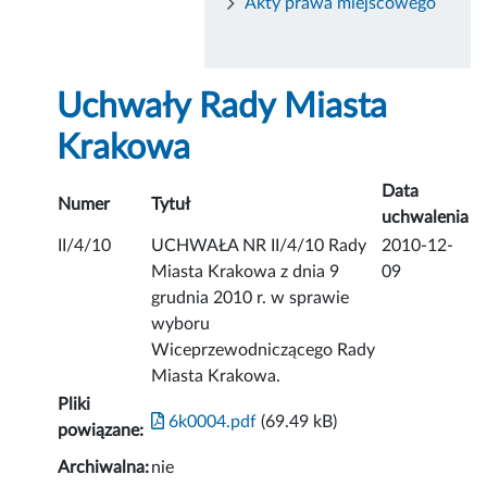
Akty prawa miejscowego
Uchwały Rady Miasta
Krakowa
Data
Numer
Tytuł
uchwalenia
II/4/10
UCHWAŁA NR II/4/10 Rady
2010-12-
Miasta Krakowa z dnia 9
09
grudnia 2010 r. w sprawie
wyboru
Wiceprzewodniczącego Rady
Miasta Krakowa.
Pliki
6k0004.pdf
(69.49 kB)
powiązane:
Archiwalna:
nie