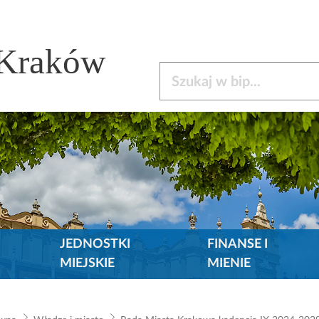
 Kraków
Szukaj w bip
JEDNOSTKI
FINANSE I
MIEJSKIE
MIENIE