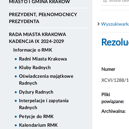
Strona Gł
MIASTO I GMINA KRAKÓW
PREZYDENT, PEŁNOMOCNICY
PREZYDENTA
Wyszukiwark
RADA MIASTA KRAKOWA
Rezolu
KADENCJA IX 2024-2029
Informacje o RMK
Radni Miasta Krakowa
Kluby Radnych
Numer
Oświadczenia majątkowe
XCVI/1288/1
Radnych
Dyżury Radnych
Pliki
Interpelacje i zapytania
powiązane:
Radnych
Archiwalna:
Petycje do RMK
Kalendarium RMK