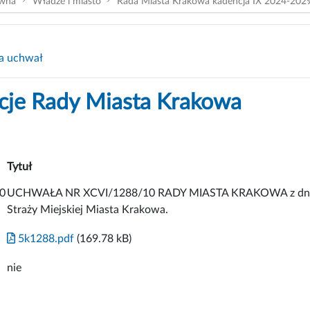
ówna
Władze i miasto
Rada Miasta Krakowa kadencja IX 2024-202
a uchwał
cje Rady Miasta Krakowa
Tytuł
0
UCHWAŁA NR XCVI/1288/10 RADY MIASTA KRAKOWA z dnia 31
Straży Miejskiej Miasta Krakowa.
5k1288.pdf
(169.78 kB)
nie