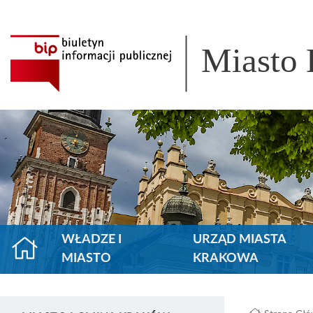
Miasto
WŁADZE I
URZĄD MIASTA
MIASTO
KRAKOWA