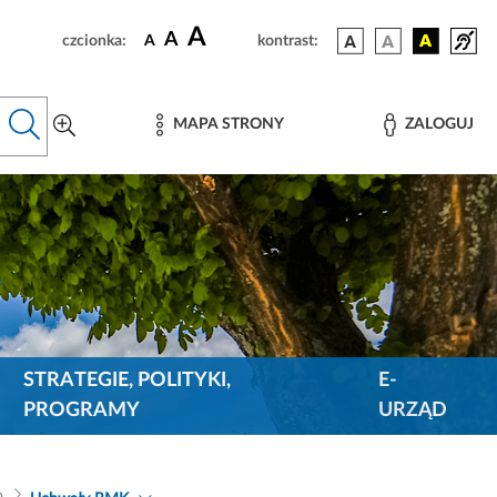
A
A
czcionka:
A
kontrast:
MAPA STRONY
ZALOGUJ
STRATEGIE, POLITYKI,
E-
PROGRAMY
URZĄD