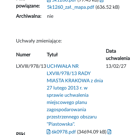
5k1260.pdf
(99.43 kB)
powiązane:
5k1260_zał._mapa.pdf
(636.52 kB)
Archiwalna:
nie
Uchwały zmieniające:
Data
Numer
Tytuł
uchwalenia
LXVIII/978/13
UCHWAŁA NR
13/02/27
LXVIII/978/13 RADY
MIASTA KRAKOWA z dnia
27 lutego 2013 r. w
sprawie uchwalenia
miejscowego planu
zagospodarowania
przestrzennego obszaru
''Piastowska''.
6k0978.pdf
(34694.09 kB)
Pliki