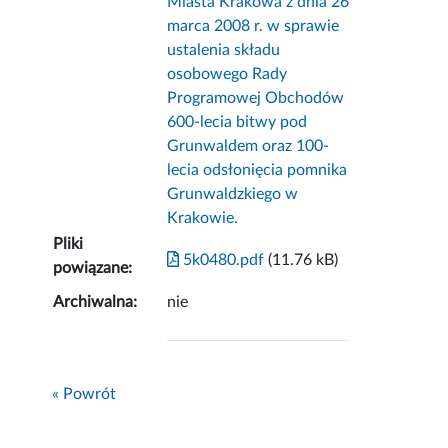
Miasta Krakowa z dnia 26
marca 2008 r. w sprawie
ustalenia składu
osobowego Rady
Programowej Obchodów
600-lecia bitwy pod
Grunwaldem oraz 100-
lecia odsłonięcia pomnika
Grunwaldzkiego w
Krakowie.
Pliki
5k0480.pdf
(11.76 kB)
powiązane:
Archiwalna:
nie
« Powrót