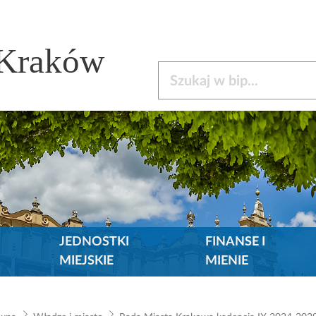
 Kraków
Szukaj w bip
JEDNOSTKI
FINANSE I
MIEJSKIE
MIENIE