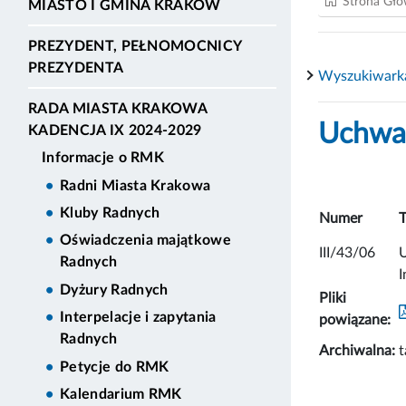
Strona Gł
MIASTO I GMINA KRAKÓW
PREZYDENT, PEŁNOMOCNICY
PREZYDENTA
Wyszukiwark
RADA MIASTA KRAKOWA
Uchwał
KADENCJA IX 2024-2029
Informacje o RMK
Radni Miasta Krakowa
Kluby Radnych
Numer
T
Oświadczenia majątkowe
III/43/06
U
Radnych
I
Dyżury Radnych
Pliki
Interpelacje i zapytania
powiązane:
Radnych
Archiwalna:
t
Petycje do RMK
Kalendarium RMK