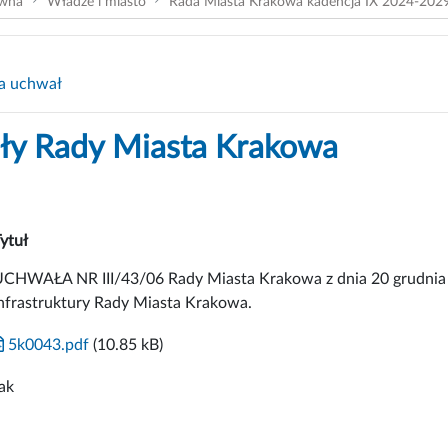
ówna
Władze i miasto
Rada Miasta Krakowa kadencja IX 2024-202
a uchwał
y Rady Miasta Krakowa
ytuł
CHWAŁA NR III/43/06 Rady Miasta Krakowa z dnia 20 grudnia 2
nfrastruktury Rady Miasta Krakowa.
5k0043.pdf
(10.85 kB)
ak