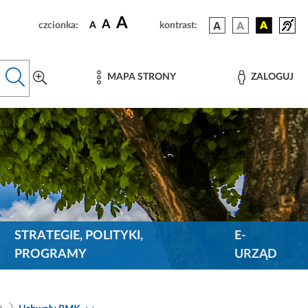
A
A
czcionka:
A
kontrast:
MAPA STRONY
ZALOGUJ
STRATEGIE, POLITYKI,
E-
PROGRAMY
URZĄD