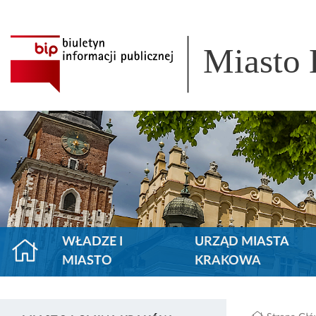
Miasto
WŁADZE I
URZĄD MIASTA
MIASTO
KRAKOWA