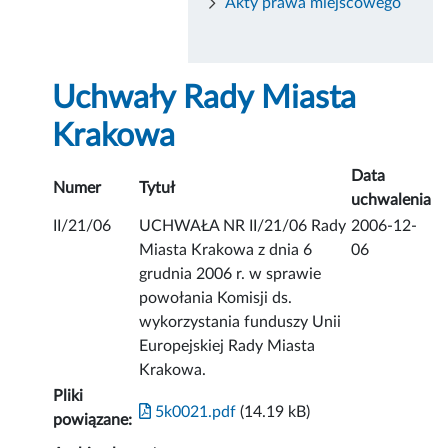
Akty prawa miejscowego
Uchwały Rady Miasta
Krakowa
Data
Numer
Tytuł
uchwalenia
II/21/06
UCHWAŁA NR II/21/06 Rady
2006-12-
Miasta Krakowa z dnia 6
06
grudnia 2006 r. w sprawie
powołania Komisji ds.
wykorzystania funduszy Unii
Europejskiej Rady Miasta
Krakowa.
Pliki
5k0021.pdf
(14.19 kB)
powiązane: