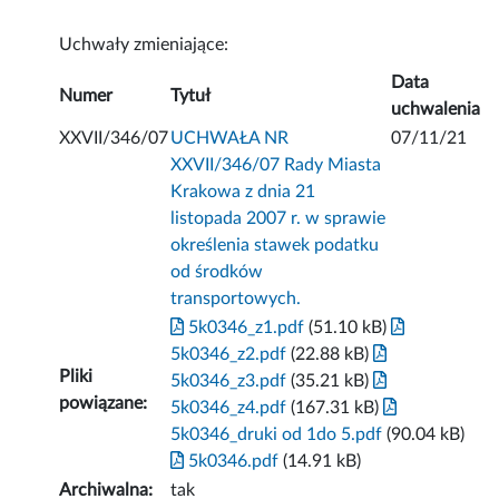
Uchwały zmieniające:
Data
Numer
Tytuł
uchwalenia
XXVII/346/07
UCHWAŁA NR
07/11/21
XXVII/346/07 Rady Miasta
Krakowa z dnia 21
listopada 2007 r. w sprawie
określenia stawek podatku
od środków
transportowych.
5k0346_z1.pdf
(51.10 kB)
5k0346_z2.pdf
(22.88 kB)
Pliki
5k0346_z3.pdf
(35.21 kB)
powiązane:
5k0346_z4.pdf
(167.31 kB)
5k0346_druki od 1do 5.pdf
(90.04 kB)
5k0346.pdf
(14.91 kB)
Archiwalna:
tak