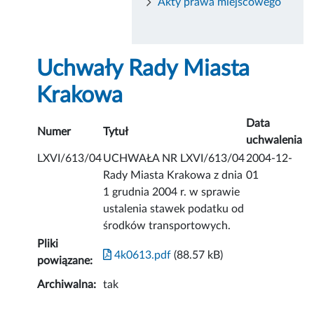
Akty prawa miejscowego
Uchwały Rady Miasta
Krakowa
Data
Numer
Tytuł
uchwalenia
LXVI/613/04
UCHWAŁA NR LXVI/613/04
2004-12-
Rady Miasta Krakowa z dnia
01
1 grudnia 2004 r. w sprawie
ustalenia stawek podatku od
środków transportowych.
Pliki
4k0613.pdf
(88.57 kB)
powiązane:
Archiwalna:
tak