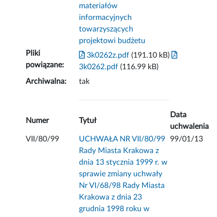
materiałów
informacyjnych
towarzyszących
projektowi budżetu
Pliki
3k0262z.pdf
(191.10 kB)
powiązane:
3k0262.pdf
(116.99 kB)
Archiwalna:
tak
Data
Numer
Tytuł
uchwalenia
VII/80/99
UCHWAŁA NR VII/80/99
99/01/13
Rady Miasta Krakowa z
dnia 13 stycznia 1999 r. w
sprawie zmiany uchwały
Nr VI/68/98 Rady Miasta
Krakowa z dnia 23
grudnia 1998 roku w