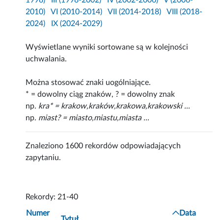
1998)
III (1998-2002)
IV (2002-2006)
V (2006-
2010)
VI (2010-2014)
VII (2014-2018)
VIII (2018-
2024)
IX (2024-2029)
Wyświetlane wyniki sortowane są w kolejności
uchwalania.
Można stosować znaki uogólniające.
* = dowolny ciąg znaków, ? = dowolny znak
np.
kra* = krakow,kraków,krakowa,krakowski ...
np.
miast? = miasto,miastu,miasta ...
Znaleziono 1600 rekordów odpowiadających
zapytaniu.
Rekordy: 21-40
Numer
Data
Tytuł