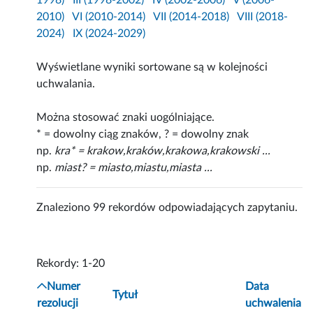
1998)
III (1998-2002)
IV (2002-2006)
V (2006-
2010)
VI (2010-2014)
VII (2014-2018)
VIII (2018-
2024)
IX (2024-2029)
Wyświetlane wyniki sortowane są w kolejności
uchwalania.
Można stosować znaki uogólniające.
* = dowolny ciąg znaków, ? = dowolny znak
np.
kra* = krakow,kraków,krakowa,krakowski ...
np.
miast? = miasto,miastu,miasta ...
Znaleziono 99 rekordów odpowiadających zapytaniu.
Rekordy: 1-20
Numer
Data
Tytuł
rezolucji
uchwalenia