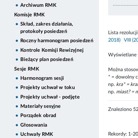
Archiwum RMK
Komisje RMK
Skład, zakres działania,
protokoły posiedzeń
Lista rezolucj
2018)
VIII (
Roczny harmonogram posiedzeń
Kontrole Komisji Rewizyjnej
Wyświetlane 
Bieżący plan posiedzeń
Sesje RMK
Można stosow
* = dowolny c
Harmonogram sesji
np.
kra* = kr
Projekty uchwał w toku
np.
miast? = m
Projekty uchwał - podjęte
Materiały sesyjne
Znaleziono 5
Porządek obrad
Głosowania
Rekordy: 1-2
Uchwały RMK