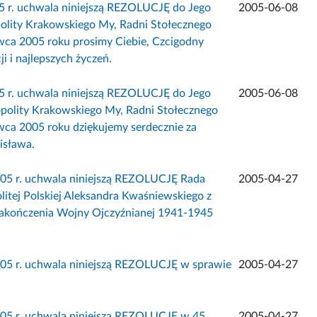
5 r. uchwala niniejszą REZOLUCJĘ do Jego
2005-06-08
polity Krakowskiego My, Radni Stołecznego
rwca 2005 roku prosimy Ciebie, Czcigodny
i i najlepszych życzeń.
5 r. uchwala niniejszą REZOLUCJĘ do Jego
2005-06-08
opolity Krakowskiego My, Radni Stołecznego
wca 2005 roku dziękujemy serdecznie za
isława.
005 r. uchwala niniejszą REZOLUCJĘ Rada
2005-04-27
itej Polskiej Aleksandra Kwaśniewskiego z
zakończenia Wojny Ojczyźnianej 1941-1945
005 r. uchwala niniejszą REZOLUCJĘ w sprawie
2005-04-27
005 r. uchwala niniejszą REZOLUCJĘ w 45.
2005-04-27