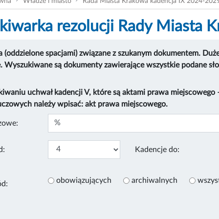
ówna
Władze i miasto
Rada Miasta Krakowa kadencja IX 2024-202
iwarka rezolucji Rady Miasta 
 (oddzielone spacjami) związane z szukanym dokumentem. Duże i
e. Wyszukiwane są dokumenty zawierające wszystkie podane sł
kiwaniu uchwał kadencji V, które są aktami prawa miejscowego
uczowych należy wpisać: akt prawa miejscowego.
zowe:
d:
Kadencje do:
obowiązujących
archiwalnych
wszys
ód: