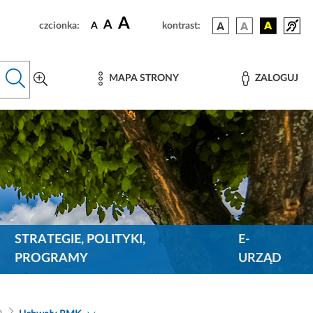
A
A
czcionka:
A
kontrast:
MAPA STRONY
ZALOGUJ
STRATEGIE, POLITYKI,
E-
PROGRAMY
URZĄD