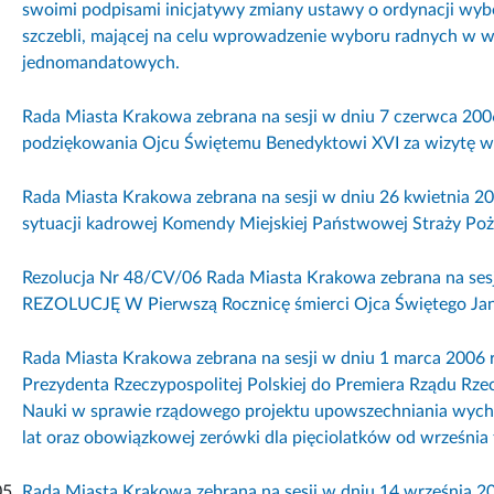
swoimi podpisami inicjatywy zmiany ustawy o ordynacji wy
szczebli, mającej na celu wprowadzenie wyboru radnych w
jednomandatowych.
Rada Miasta Krakowa zebrana na sesji w dniu 7 czerwca 20
podziękowania Ojcu Świętemu Benedyktowi XVI za wizytę w
Rada Miasta Krakowa zebrana na sesji w dniu 26 kwietnia 2
sytuacji kadrowej Komendy Miejskiej Państwowej Straży Po
Rezolucja Nr 48/CV/06 Rada Miasta Krakowa zebrana na sesji
REZOLUCJĘ W Pierwszą Rocznicę śmierci Ojca Świętego Jana
Rada Miasta Krakowa zebrana na sesji w dniu 1 marca 2006 
Prezydenta Rzeczypospolitej Polskiej do Premiera Rządu Rzecz
Nauki w sprawie rządowego projektu upowszechniania wycho
lat oraz obowiązkowej zerówki dla pięciolatków od września 
05
Rada Miasta Krakowa zebrana na sesji w dniu 14 września 