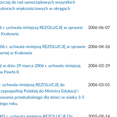
borczej do rad samorządowych wszystkich
 wyborach większościowych w okręgach
06 r. uchwala niniejszą REZOLUCJĘ w sprawie
2006-06-07
 Krakowie.
006 r. uchwala niniejszą REZOLUCJĘ w sprawie
2006-04-26
żarnej w Krakowie
 w dniu 29 marca 2006 r. uchwala niniejszą
2006-03-29
 Pawła II,
r. uchwala niniejszą REZOLUCJĘ do
2006-03-01
ypospolitej Polskiej do Ministra Edukacji i
wania przedszkolnego dla dzieci w wieku 3-5
tego roku.
2005 r. uchwala niniejszą REZOLUCJĘ Do
2005-09-14