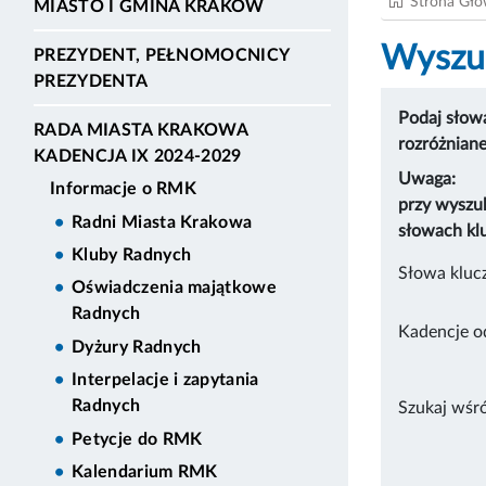
Strona Gł
MIASTO I GMINA KRAKÓW
Wyszuk
PREZYDENT, PEŁNOMOCNICY
PREZYDENTA
Podaj słowa
RADA MIASTA KRAKOWA
rozróżnian
KADENCJA IX 2024-2029
Uwaga:
Informacje o RMK
przy wyszu
Radni Miasta Krakowa
słowach kl
Kluby Radnych
Słowa kluc
Oświadczenia majątkowe
Radnych
Kadencje o
Dyżury Radnych
Interpelacje i zapytania
Radnych
Szukaj wśr
Petycje do RMK
Kalendarium RMK