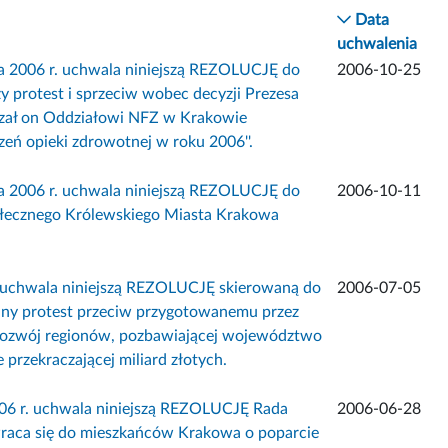
Data
uchwalenia
ka 2006 r. uchwala niniejszą REZOLUCJĘ do
2006-10-25
protest i sprzeciw wobec decyzji Prezesa
zał on Oddziałowi NFZ w Krakowie
eń opieki zdrowotnej w roku 2006''.
ka 2006 r. uchwala niniejszą REZOLUCJĘ do
2006-10-11
tołecznego Królewskiego Miasta Krakowa
r. uchwala niniejszą REZOLUCJĘ skierowaną do
2006-07-05
ny protest przeciw przygotowanemu przez
 rozwój regionów, pozbawiającej województwo
przekraczającej miliard złotych.
006 r. uchwala niniejszą REZOLUCJĘ Rada
2006-06-28
wraca się do mieszkańców Krakowa o poparcie