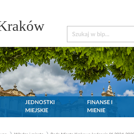
 Kraków
Szukaj w bip
JEDNOSTKI
FINANSE I
MIEJSKIE
MIENIE