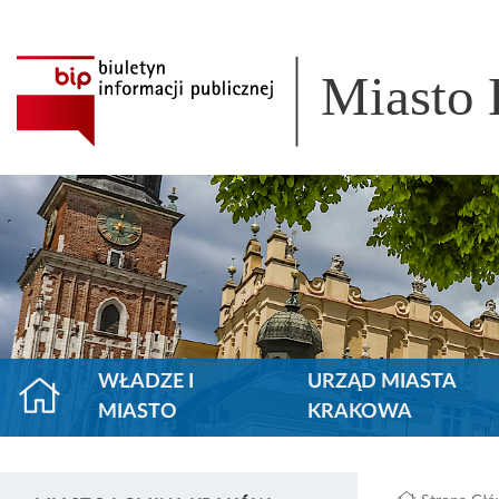
Miasto
WŁADZE I
URZĄD MIASTA
MIASTO
KRAKOWA