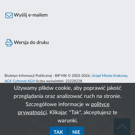
Wyślij e-mailem
Wersja do druku
Biuletyn Informacji Publicznej - BIP MK © 2003-2026,
Urząd Miasta Krakowa
,
ACK Cyfronet AGH
liczba wyświetleń:
22228228
Używamy plików cookie, aby poprawić jakość
przeglądania oraz analizować ruch na stronie.
Szczegółowe informacje w
polityce
prywatności
. Klikając "Tak", akceptujesz te
warunki.
TAK
NIE