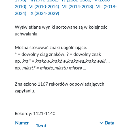
1998)
III (1998-2002)
IV (2002-2006)
V (2006-
2010)
VI (2010-2014)
VII (2014-2018)
VIII (2018-
2024)
IX (2024-2029)
Wyświetlane wyniki sortowane są w kolejności
uchwalania.
Można stosować znaki uogólniające.
* = dowolny ciąg znaków, ? = dowolny znak
np.
kra* = krakow,kraków,krakowa,krakowski ...
np.
miast? = miasto,miastu,miasta ...
Znaleziono 1167 rekordów odpowiadających
zapytaniu.
Rekordy: 1121-1140
Numer
Data
Tytuł