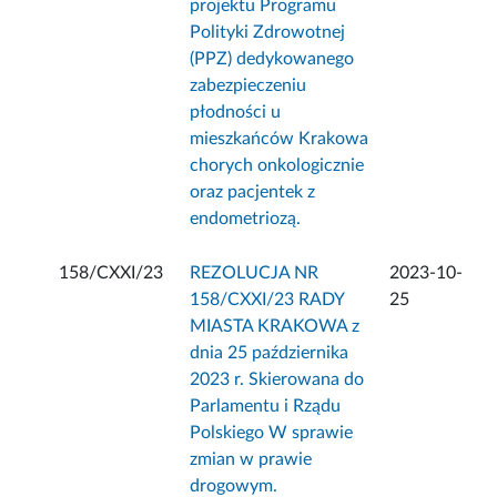
projektu Programu
Polityki Zdrowotnej
(PPZ) dedykowanego
zabezpieczeniu
płodności u
mieszkańców Krakowa
chorych onkologicznie
oraz pacjentek z
endometriozą.
158/CXXI/23
REZOLUCJA NR
2023-10-
158/CXXI/23 RADY
25
MIASTA KRAKOWA z
dnia 25 października
2023 r. Skierowana do
Parlamentu i Rządu
Polskiego W sprawie
zmian w prawie
drogowym.