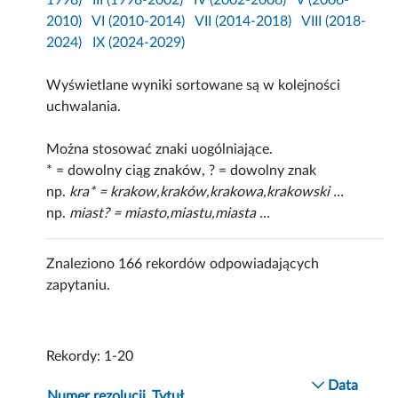
1998)
III (1998-2002)
IV (2002-2006)
V (2006-
2010)
VI (2010-2014)
VII (2014-2018)
VIII (2018-
2024)
IX (2024-2029)
Wyświetlane wyniki sortowane są w kolejności
uchwalania.
Można stosować znaki uogólniające.
* = dowolny ciąg znaków, ? = dowolny znak
np.
kra* = krakow,kraków,krakowa,krakowski ...
np.
miast? = miasto,miastu,miasta ...
Znaleziono 166 rekordów odpowiadających
zapytaniu.
Rekordy: 1-20
Data
Numer rezolucji
Tytuł