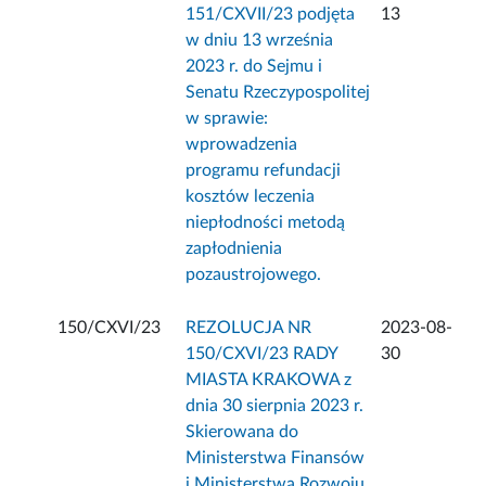
151/CXVII/23 podjęta
13
w dniu 13 września
2023 r. do Sejmu i
Senatu Rzeczypospolitej
w sprawie:
wprowadzenia
programu refundacji
kosztów leczenia
niepłodności metodą
zapłodnienia
pozaustrojowego.
150/CXVI/23
REZOLUCJA NR
2023-08-
150/CXVI/23 RADY
30
MIASTA KRAKOWA z
dnia 30 sierpnia 2023 r.
Skierowana do
Ministerstwa Finansów
i Ministerstwa Rozwoju,