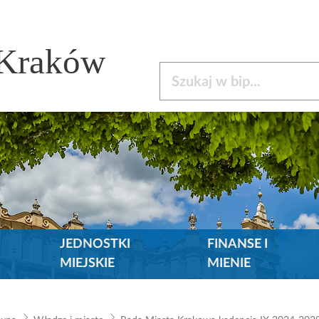
 Kraków
Szukaj w bip
JEDNOSTKI
FINANSE I
MIEJSKIE
MIENIE