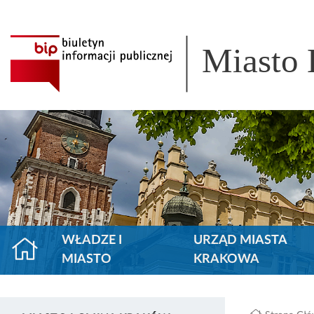
Miasto
WŁADZE I
URZĄD MIASTA
MIASTO
KRAKOWA