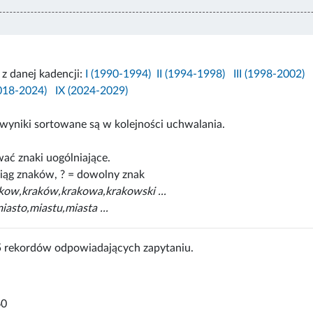
i z danej kadencji:
I (1990-1994)
II (1994-1998)
III (1998-2002)
2018-2024)
IX (2024-2029)
wyniki sortowane są w kolejności uchwalania.
ać znaki uogólniające.
iąg znaków, ? = dowolny znak
akow,kraków,krakowa,krakowski ...
iasto,miastu,miasta ...
5 rekordów odpowiadających zapytaniu.
60