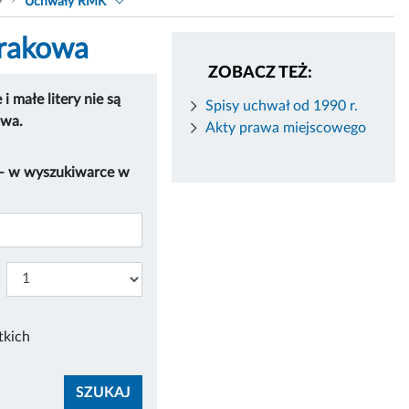
9
Uchwały RMK
Krakowa
ZOBACZ TEŻ:
 małe litery nie są
Spisy uchwał od 1990 r.
owa.
Akty prawa miejscowego
 – w wyszukiwarce w
tkich