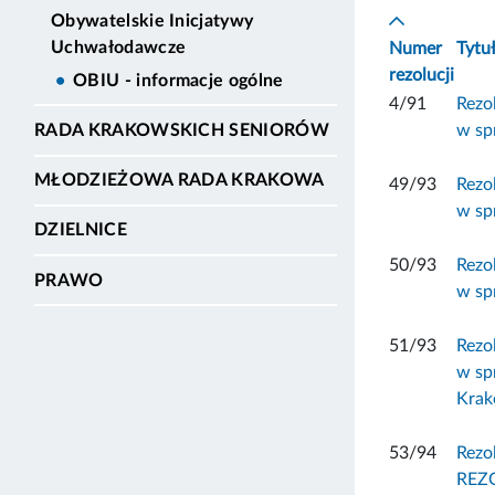
Obywatelskie Inicjatywy
Uchwałodawcze
Numer
Tytu
rezolucji
OBIU - informacje ogólne
4/91
Rezo
w sp
RADA KRAKOWSKICH SENIORÓW
MŁODZIEŻOWA RADA KRAKOWA
49/93
Rezo
w sp
DZIELNICE
50/93
Rezo
PRAWO
w sp
51/93
Rezo
w sp
Krak
53/94
Rezo
REZO