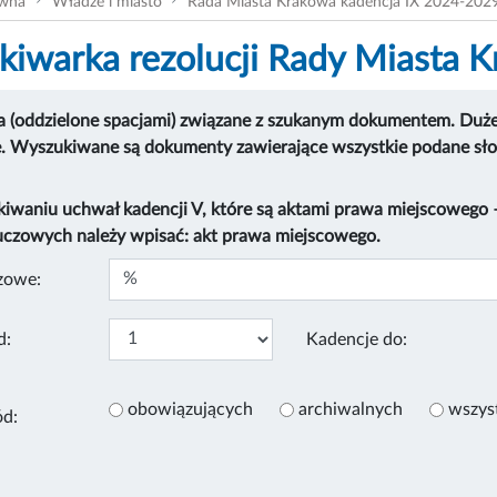
ówna
Władze i miasto
Rada Miasta Krakowa kadencja IX 2024-202
iwarka rezolucji Rady Miasta 
 (oddzielone spacjami) związane z szukanym dokumentem. Duże i
e. Wyszukiwane są dokumenty zawierające wszystkie podane sł
kiwaniu uchwał kadencji V, które są aktami prawa miejscowego
uczowych należy wpisać: akt prawa miejscowego.
zowe:
d:
Kadencje do:
obowiązujących
archiwalnych
wszys
ód: