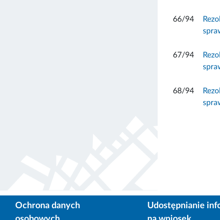
66/94
Rezo
spra
67/94
Rezo
spra
68/94
Rezo
spra
Ochrona danych
Udostępnianie inf
osobowych
na wniosek