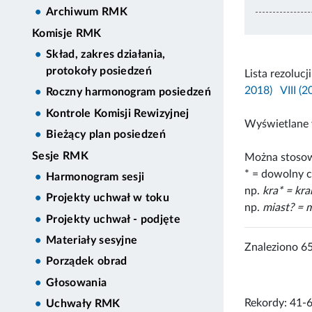
Archiwum RMK
Komisje RMK
Skład, zakres działania,
protokoły posiedzeń
Lista rezolucj
2018)
VIII (
Roczny harmonogram posiedzeń
Kontrole Komisji Rewizyjnej
Wyświetlane 
Bieżący plan posiedzeń
Sesje RMK
Można stosow
* = dowolny c
Harmonogram sesji
np.
kra* = kr
Projekty uchwał w toku
np.
miast? = m
Projekty uchwał - podjęte
Materiały sesyjne
Znaleziono 6
Porządek obrad
Głosowania
Rekordy: 41-
Uchwały RMK