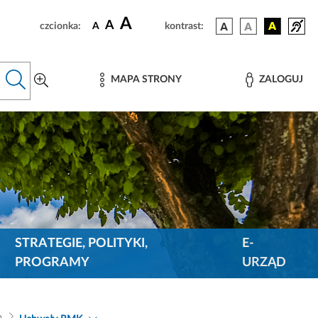
A
A
czcionka:
A
kontrast:
MAPA STRONY
ZALOGUJ
STRATEGIE, POLITYKI,
E-
PROGRAMY
URZĄD