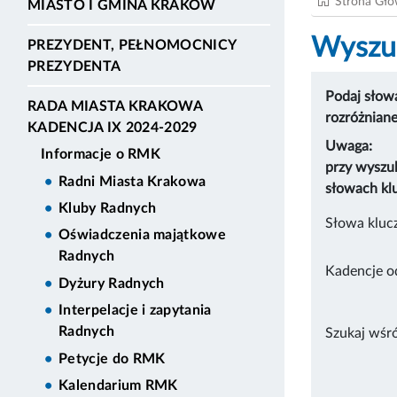
Strona Gł
MIASTO I GMINA KRAKÓW
Wyszuk
PREZYDENT, PEŁNOMOCNICY
PREZYDENTA
Podaj słowa
RADA MIASTA KRAKOWA
rozróżnian
KADENCJA IX 2024-2029
Uwaga:
Informacje o RMK
przy wyszu
Radni Miasta Krakowa
słowach kl
Kluby Radnych
Słowa kluc
Oświadczenia majątkowe
Radnych
Kadencje o
Dyżury Radnych
Interpelacje i zapytania
Radnych
Szukaj wśr
Petycje do RMK
Kalendarium RMK