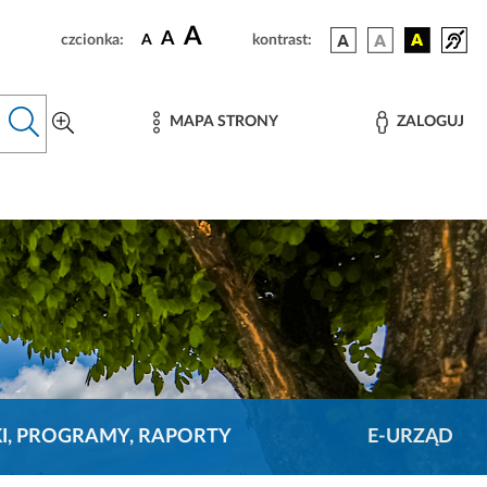
A
A
czcionka:
A
kontrast:
MAPA STRONY
ZALOGUJ
KI, PROGRAMY, RAPORTY
E-URZĄD