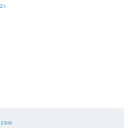
2 r.
Z O.O.