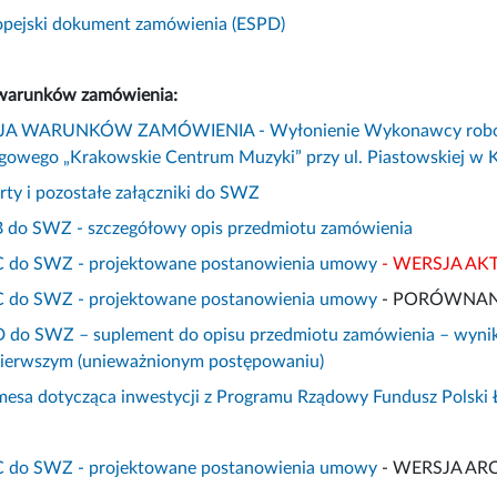
ropejski dokument zamówienia (ESPD)
 warunków zamówienia:
A WARUNKÓW ZAMÓWIENIA - Wyłonienie Wykonawcy robót budo
gowego „Krakowskie Centrum Muzyki” przy ul. Piastowskiej w 
rty i pozostałe załączniki do SWZ
 B do SWZ - szczegółowy opis przedmiotu zamówienia
 C do SWZ - projektowane postanowienia umowy
- WERSJA AK
 C do SWZ - projektowane postanowienia umowy
- PORÓWNANI
D do SWZ – suplement do opisu przedmiotu zamówienia – wynik 
pierwszym (unieważnionym postępowaniu)
esa dotycząca inwestycji z Programu Rządowy Fundusz Polski Ł
 C do SWZ - projektowane postanowienia umowy
- WERSJA AR