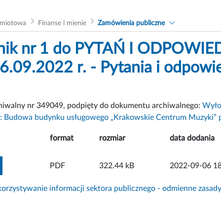
dmiotowa
Finanse i mienie
Zamówienia publiczne
znik nr 1 do PYTAŃ I ODPOWI
.09.2022 r. - Pytania i odpowied
chiwalny nr 349049, podpięty do dokumentu archiwalnego:
Wyło
n.: Budowa budynku usługowego „Krakowskie Centrum Muzyki” pr
format
rozmiar
data dodania
ZOBACZ ZAŁĄCZNIK
PDF
322.44 kB
2022-09-06 18
rzystywanie informacji sektora publicznego - odmienne zasad