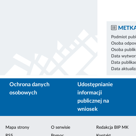
METKA
Podmiot publ
Osoba odpowi
Osoba publik
Data wytworz
Data publikac
Data aktualiza
Ochrona danych
Udostępnianie
osobowych
informacji
publicznej na
wniosek
Mapa strony
O serwisie
Redakcja BIP MK
RSS
Pomoc
Kontakt