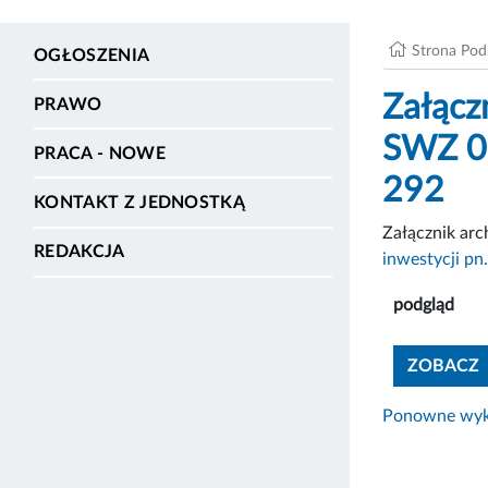
Strona Po
OGŁOSZENIA
Załąc
PRAWO
SWZ 06
PRACA - NOWE
292
KONTAKT Z JEDNOSTKĄ
Załącznik ar
REDAKCJA
inwestycji p
podgląd
ZOBACZ
Ponowne wyko