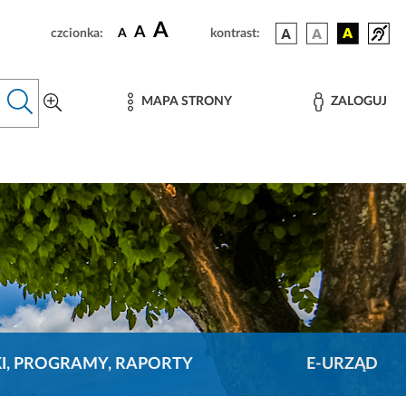
A
A
czcionka:
A
kontrast:
MAPA STRONY
ZALOGUJ
KI, PROGRAMY, RAPORTY
E-URZĄD