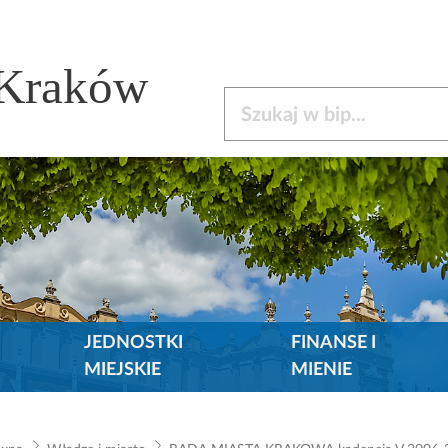
 Kraków
Szukaj w bip
JEDNOSTKI
FINANSE I
MIEJSKIE
MIENIE