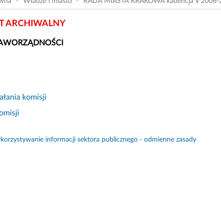
ówna
Władze i miasto
RADA MIASTA KRAKOWA kadencja V 2006-
 ARCHIWALNY
RAWORZĄDNOŚCI
ałania komisji
omisji
orzystywanie informacji sektora publicznego - odmienne zasady