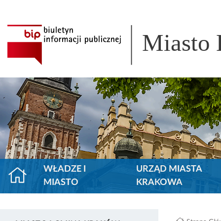
Miasto
WŁADZE I
URZĄD MIASTA
MIASTO
KRAKOWA