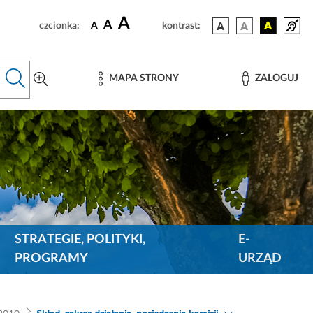
A
A
czcionka:
A
kontrast:
MAPA STRONY
ZALOGUJ
STRATEGIE, POLITYKI,
E-
PROGRAMY
URZĄD