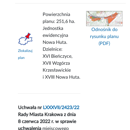
Powierzchnia
planu: 251,6 ha.
Jednostka
Odnośnik do
ewidencyjna
rysunku planu
Nowa Huta.
(PDF)
Dzielnice:
Zlokalizuj
XVI Bieńczyce,
plan
XVII Wzgórza
Krzesławickie
i XVIII Nowa Huta.
Uchwała nr
LXXXVII/2423/22
Rady Miasta Krakowa z dnia
8 czerwca 2022 r. w sprawie
uchwalenia
miejscowego