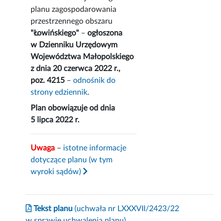
planu zagospodarowania
przestrzennego obszaru
"Łowińskiego"
–
ogłoszona
w Dzienniku Urzędowym
Województwa Małopolskiego
z dnia 20 czerwca 2022 r.,
poz. 4215
–
odnośnik do
strony edziennik
.
Plan obowiązuje od dnia
5 lipca 2022 r.
Uwaga
–
istotne informacje
dotyczące planu (w tym
wyroki sądów)
Tekst planu
(uchwała nr LXXXVII/2423/22
w sprawie uchwalenia planu)