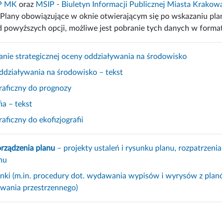
IP MK
oraz
MSIP - Biuletyn Informacji Publicznej Miasta Krakow
Plany obowiązujące w oknie otwierającym się po wskazaniu plan
d powyższych opcji, możliwe jest pobranie tych danych w format
e strategicznej oceny oddziaływania na środowisko
działywania na środowisko – tekst
raficzny do prognozy
ia – tekst
aficzny do ekofizjografii
orządzenia planu
– projekty ustaleń i rysunku planu, rozpatrzeni
nu
inki (m.in. procedury dot. wydawania wypisów i wyrysów z pla
owania przestrzennego)