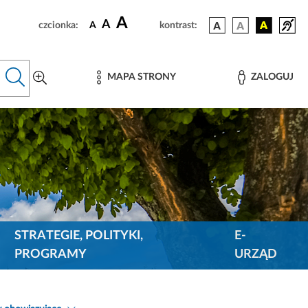
A
A
czcionka:
A
kontrast:
MAPA STRONY
ZALOGUJ
STRATEGIE, POLITYKI,
E-
PROGRAMY
URZĄD