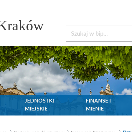
 Kraków
Szukaj w bip
JEDNOSTKI
FINANSE I
MIEJSKIE
MIENIE