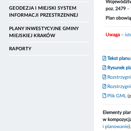
Województwa
GEODEZJA I MIEJSKI SYSTEM
poz. 2479
–
INFORMACJI PRZESTRZENNEJ
Plan obowią
PLANY INWESTYCYJNE GMINY
Uwaga
–
is
MIEJSKIEJ KRAKÓW
RAPORTY
Tekst planu
Rysunek pl
Rozstrzygni
Rozstrzygnię
Plik GML
(p
Elementy pla
w kompozycja
i planowanie
)