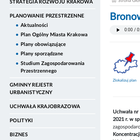
Strona Gł
STRATEGIA ROZWOJU KRAKOWA
Bronow
PLANOWANIE PRZESTRZENNE
Aktualności
Plan Ogólny Miasta Krakowa
Plany obowiązujące
Plany sporządzane
Studium Zagospodarowania
Przestrzennego
Zlokalizuj plan
GMINNY REJESTR
URBANISTYCZNY
UCHWAŁA KRAJOBRAZOWA
Uchwała nr
2021 r. w s
POLITYKI
zagospodaro
Koncentracj
BIZNES