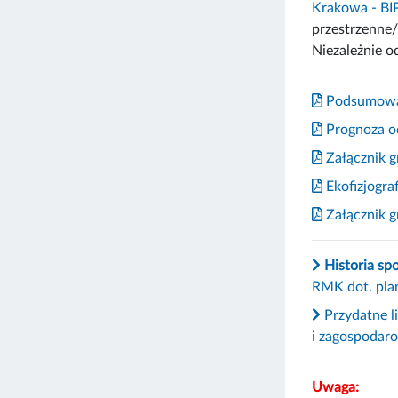
Krakowa - B
przestrzenne/
Niezależnie o
Podsumowani
Prognoza od
Załącznik g
Ekofizjograf
Załącznik gr
Historia sp
RMK dot. pla
Przydatne l
i zagospodar
Uwaga: