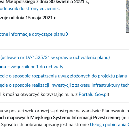
 Małopolskiego z dnia 30 kwietnia 2021 r.,
odnośnik do strony edziennik
.
zuje od dnia 15 maja 2021 r.
totne informacje dotyczące planu
(uchwała nr LV/1525/21 w sprawie uchwalenia planu)
anu
– załącznik nr 1 do uchwały
ęcie o sposobie rozpatrzenia uwag złożonych do projektu planu 
cie o sposobie realizacji inwestycji z zakresu infrastruktury te
lik można otworzyć korzystając m.in. z
Portalu Gov.pl
)
nu
w postaci wektorowej są dostępne na warstwie Planowanie 
ch mapowych Miejskiego Systemu Informacji Przestrzennej
(m.
. Sposób ich pobrania opisany jest na stronie
Usługa pobierania 