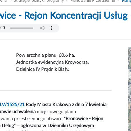
ówna
Strategie, polityki, programy
Planowanie Przestrzenne
Plan
ice - Rejon Koncentracji Usług
Powierzchnia planu: 60,6 ha.
Jednostka ewidencyjna Krowodrza.
Dzielnica IV Prądnik Biały.
LV/1525/21
Rady Miasta Krakowa z dnia 7 kwietnia
prawie uchwalenia
miejscowego planu
wania przestrzennego obszaru
"Bronowice - Rejon
i Usług"
–
ogłoszona w Dzienniku Urzędowym