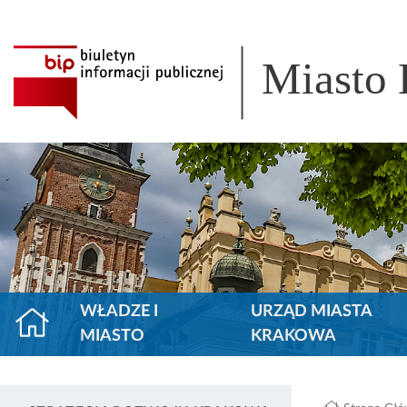
Miasto
WŁADZE I
URZĄD MIASTA
MIASTO
KRAKOWA