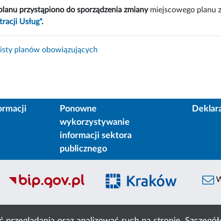
planu przystąpiono do sporządzenia zmiany
miejscowego planu 
racji Usług"
.
isty planów obowiązujących
ormacji
Ponowne
Deklar
wykorzystywanie
informacji sektora
publicznego
W