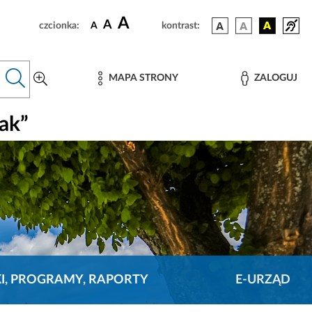
A
A
czcionka:
A
kontrast:
MAPA STRONY
ZALOGUJ
ak”
KI, PROGRAMY, RAPORTY
E-URZĄD