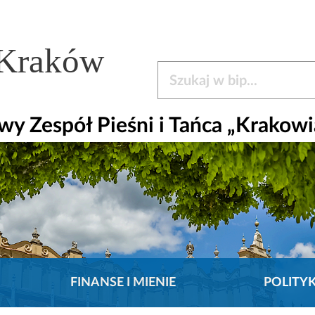
 Kraków
Szukaj w bip
y Zespół Pieśni i Tańca „Krakowi
FINANSE I MIENIE
POLITY