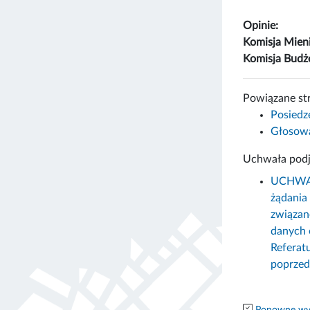
Opinie:
Komisja Mien
Komisja Bud
Powiązane st
Posiedz
Głosowa
Uchwała podj
UCHWAŁA
żądania
związan
danych 
Referat
poprzed
Ponowne wyk