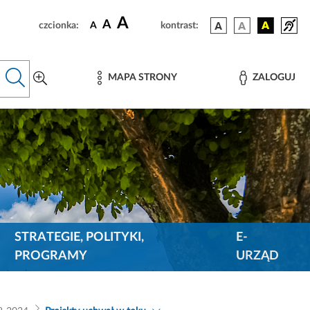
A
A
czcionka:
A
kontrast:
MAPA STRONY
ZALOGUJ
STRATEGIE, POLITYKI,
E-
PROGRAMY
URZĄD