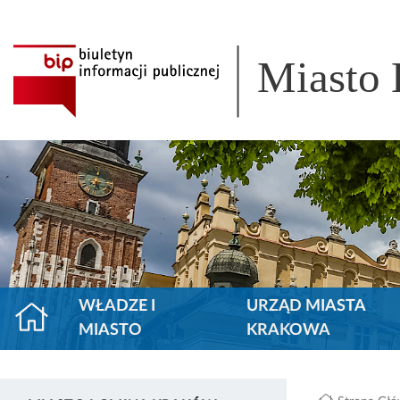
Miasto
WŁADZE I
URZĄD MIASTA
MIASTO
KRAKOWA