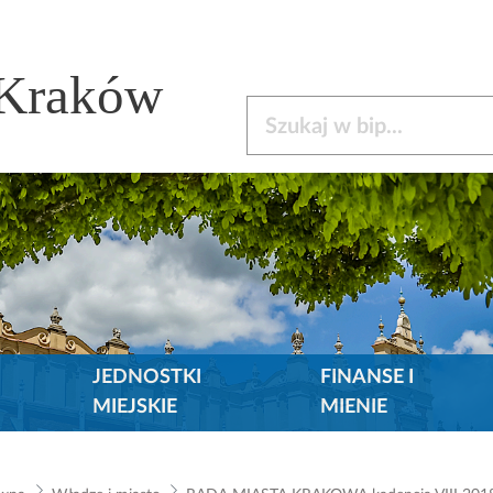
 Kraków
Szukaj w bip
JEDNOSTKI
FINANSE I
MIEJSKIE
MIENIE