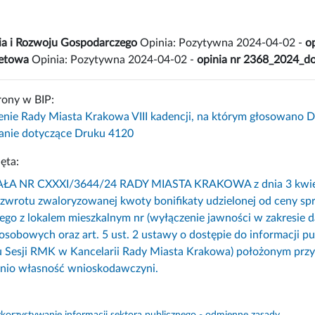
ia i Rozwoju Gospodarczego
Opinia: Pozytywna 2024-04-02 -
o
żetowa
Opinia: Pozytywna 2024-04-02 -
opinia nr 2368_2024_do
rony w BIP:
enie Rady Miasta Krakowa VIII kadencji, na którym głosowano 
nie dotyczące Druku 4120
ęta:
 NR CXXXI/3644/24 RADY MIASTA KRAKOWA z dnia 3 kwietnia 
 zwrotu zwaloryzowanej kwoty bonifikaty udzielonej od ceny sp
ego z lokalem mieszkalnym nr (wyłączenie jawności w zakresie
osobowych oraz art. 5 ust. 2 ustawy o dostępie do informacji p
u Sesji RMK w Kancelarii Rady Miasta Krakowa) położonym prz
nio własność wnioskodawczyni.
orzystywanie informacji sektora publicznego - odmienne zasady