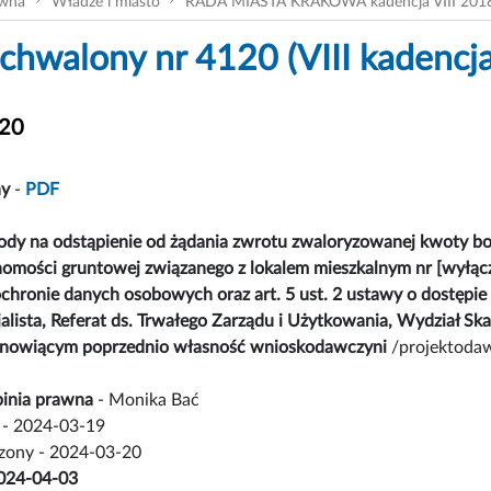
ówna
Władze i miasto
RADA MIASTA KRAKOWA kadencja VIII 201
chwalony nr 4120 (VIII kadencja
120
ny
-
PDF
dy na odstąpienie od żądania zwrotu zwaloryzowanej kwoty bon
chomości gruntowej związanego z lokalem mieszkalnym nr [wyłąc
chronie danych osobowych oraz art. 5 ust. 2 ustawy o dostępie 
lista, Referat ds. Trwałego Zarządu i Użytkowania, Wydział Sk
anowiącym poprzednio własność wnioskodawczyni
/projektodaw
inia prawna
- Monika Bać
- 2024-03-19
czony - 2024-03-20
 2024-04-03