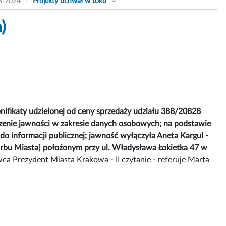
8-2024
Projekty uchwał w toku
)
ifikaty udzielonej od ceny sprzedaży udziału 388/20828
zenie jawności w zakresie danych osobowych; na podstawie
do informacji publicznej; jawność wyłączyła Aneta Kargul -
arbu Miasta] położonym przy ul. Władysława Łokietka 47 w
ca Prezydent Miasta Krakowa - II czytanie - referuje Marta