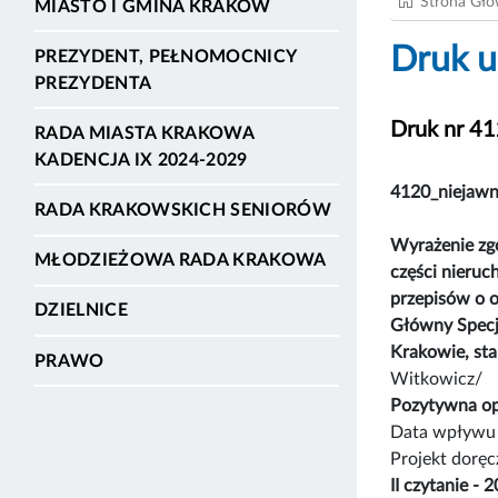
Strona Gł
MIASTO I GMINA KRAKÓW
Druk u
PREZYDENT, PEŁNOMOCNICY
PREZYDENTA
Druk nr 4
RADA MIASTA KRAKOWA
KADENCJA IX 2024-2029
4120_niejaw
RADA KRAKOWSKICH SENIORÓW
Wyrażenie zgo
MŁODZIEŻOWA RADA KRAKOWA
części nieru
przepisów o o
DZIELNICE
Główny Specja
Krakowie, st
PRAWO
Witkowicz/
Pozytywna op
Data wpływu 
Projekt dorę
II czytanie -