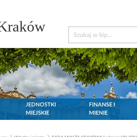
 Kraków
Szukaj w bip
JEDNOSTKI
FINANSE I
MIEJSKIE
MIENIE