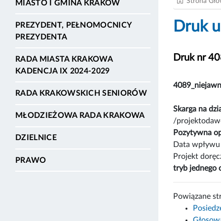
Strona Gł
MIASTO I GMINA KRAKÓW
Druk u
PREZYDENT, PEŁNOMOCNICY
PREZYDENTA
Druk nr 4
RADA MIASTA KRAKOWA
KADENCJA IX 2024-2029
4089_niejawn
RADA KRAKOWSKICH SENIORÓW
Skarga na dz
MŁODZIEŻOWA RADA KRAKOWA
/projektodawc
Pozytywna op
DZIELNICE
Data wpływu 
Projekt dorę
PRAWO
tryb jednego 
Powiązane st
Posiedz
Głosowa