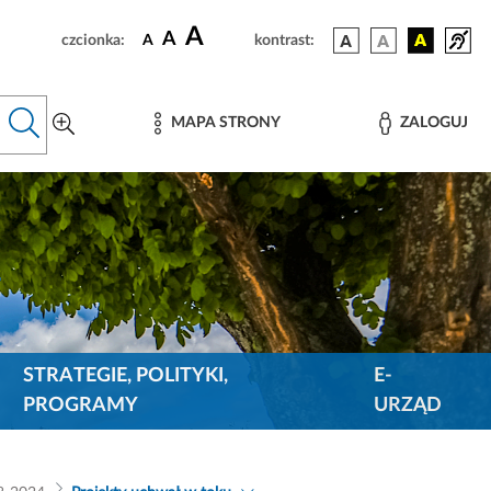
A
A
czcionka:
A
kontrast:
MAPA STRONY
ZALOGUJ
STRATEGIE, POLITYKI,
E-
PROGRAMY
URZĄD