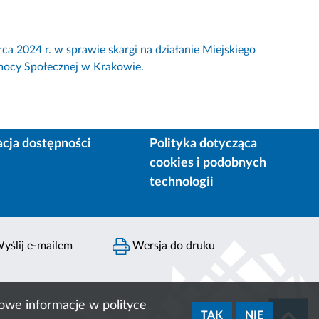
4 r. w sprawie skargi na działanie Miejskiego
ocy Społecznej w Krakowie.
acja dostępności
Polityka dotycząca
cookies i podobnych
technologii
yślij e-mailem
Wersja do druku
ółowe informacje w
polityce
TAK
NIE