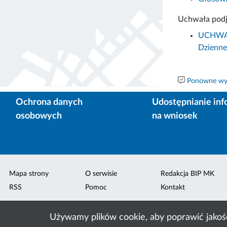
Uchwała podj
UCHWAŁA
Dzienne
Ponowne wyk
Ochrona danych
Udostępnianie inf
osobowych
na wniosek
Mapa strony
O serwisie
Redakcja BIP MK
RSS
Pomoc
Kontakt
Używamy plików cookie, aby poprawić jakoś