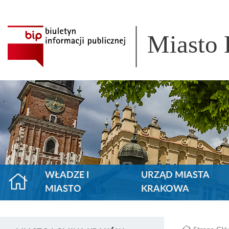
Miasto
WŁADZE I
URZĄD MIASTA
MIASTO
KRAKOWA