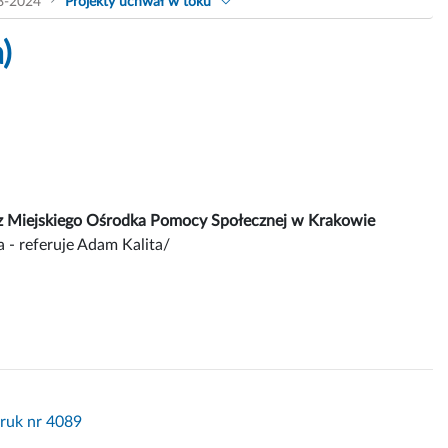
8-2024
Projekty uchwał w toku
)
az Miejskiego Ośrodka Pomocy Społecznej w Krakowie
 - referuje Adam Kalita/
Druk nr 4089