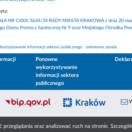
ęta:
 NR CXXX/3634/24 RADY MIASTA KRAKOWA z dnia 20 marca 202
go Domu Pomocy Społecznej Nr 9 oraz Miejskiego Ośrodka Pom
orzystywanie informacji sektora publicznego - odmienne zasady
ormacji
Ponowne
Deklar
wykorzystywanie
informacji sektora
publicznego
W
ć przeglądania oraz analizować ruch na stronie. Szczeg