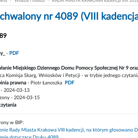
ówna
Władze i miasto
RADA MIASTA KRAKOWA kadencja VIII 201
chwalony nr 4089 (VIII kadencja
089
y_
-
PDF
iałanie Miejskiego Dziennego Domu Pomocy Społecznej Nr 9 or
a Komisja Skarg, Wniosków i Petycji - w trybie jednego czytania
inia prawna
- Piotr Łanoszka
PDF
- 2024-03-13
czony - 2024-03-15
czytania
rony w BIP:
enie Rady Miasta Krakowa VIII kadencji, na którym głosowano 
nie dotyczące Druku 4089