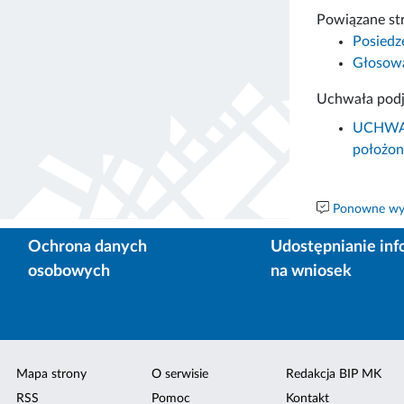
Powiązane st
Posiedz
Głosowa
Uchwała podj
UCHWAŁA
położon
Ponowne wyk
Ochrona danych
Udostępnianie inf
osobowych
na wniosek
Mapa strony
O serwisie
Redakcja BIP MK
RSS
Pomoc
Kontakt