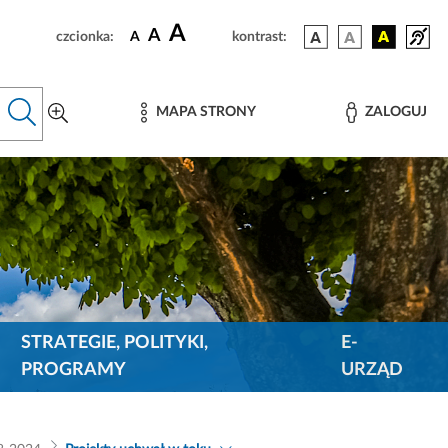
A
A
czcionka:
A
kontrast:
MAPA STRONY
ZALOGUJ
STRATEGIE, POLITYKI,
E-
PROGRAMY
URZĄD