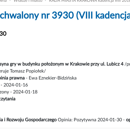
ówna
Władze i miasto
RADA MIASTA KRAKOWA kadencja VIII 201
chwalony nr 3930 (VIII kadencja
930
asyna gry w budynku położonym w Krakowie przy ul. Lubicz 4
/pr
feruje Tomasz Popiołek/
inia prawna
- Ewa Eznekier-Bidzińska
- 2024-01-16
czony - 2024-01-18
czytania
ia i Rozwoju Gospodarczego
Opinia: Pozytywna 2024-01-30 -
o