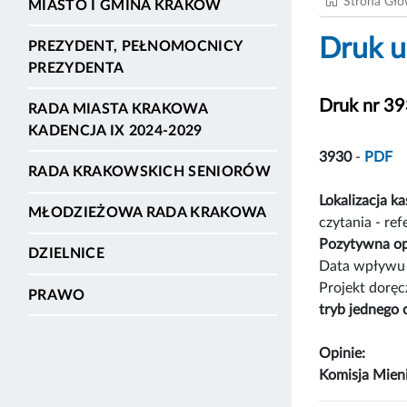
Strona Gł
MIASTO I GMINA KRAKÓW
Druk u
PREZYDENT, PEŁNOMOCNICY
PREZYDENTA
Druk nr 3
RADA MIASTA KRAKOWA
KADENCJA IX 2024-2029
3930
-
PDF
RADA KRAKOWSKICH SENIORÓW
Lokalizacja k
MŁODZIEŻOWA RADA KRAKOWA
czytania - re
Pozytywna op
DZIELNICE
Data wpływu 
Projekt dorę
PRAWO
tryb jednego 
Opinie:
Komisja Mien