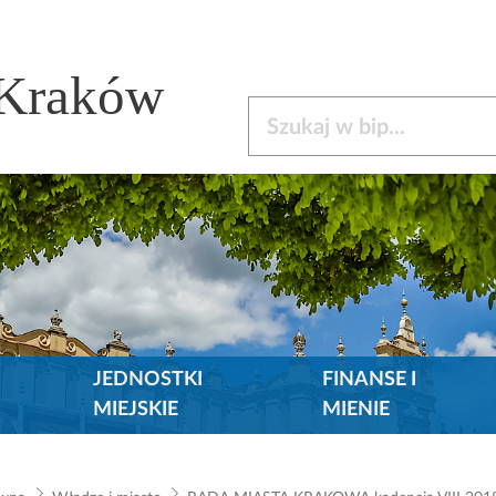
 Kraków
Szukaj w bip
JEDNOSTKI
FINANSE I
MIEJSKIE
MIENIE