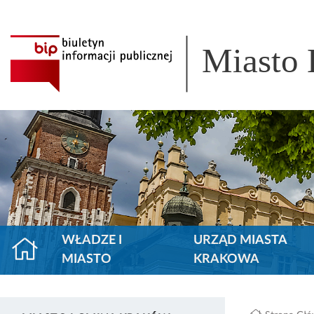
Miasto
WŁADZE I
URZĄD MIASTA
MIASTO
KRAKOWA