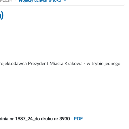
8-2024
Projekty uchwał w toku
)
ojektodawca Prezydent Miasta Krakowa - w trybie jednego
pinia nr 1987_24_do druku nr 3930
-
PDF