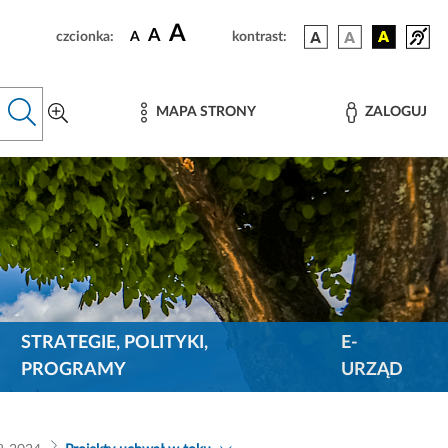
A
A
czcionka:
A
kontrast:
MAPA STRONY
ZALOGUJ
STRATEGIE, POLITYKI,
E-
PROGRAMY
URZĄD