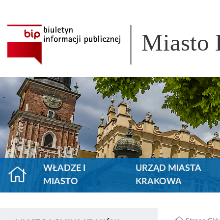
Miasto
WŁADZE I
URZĄD MIASTA
MIASTO
KRAKOWA