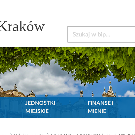
 Kraków
Szukaj w bip
JEDNOSTKI
FINANSE I
MIEJSKIE
MIENIE