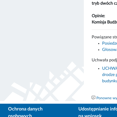
tryb dwóch c
Opinie:
Komisja Bud
Powiązane st
Posiedz
Głosowa
Uchwała podj
UCHWAŁA
drodze 
budynku
Ponowne wyk
Ochrona danych
Udostępnianie inf
osobowych
na wniosek