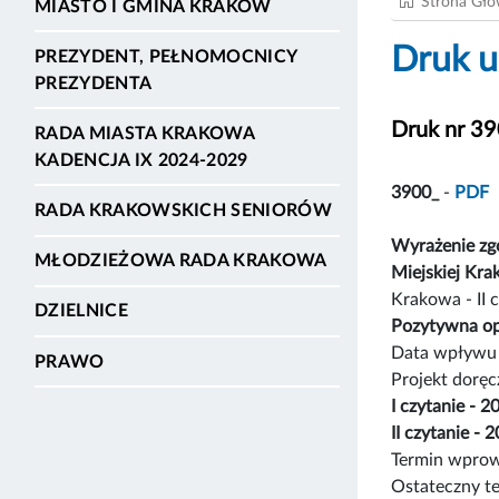
Strona Gł
MIASTO I GMINA KRAKÓW
Druk u
PREZYDENT, PEŁNOMOCNICY
PREZYDENTA
Druk nr 3
RADA MIASTA KRAKOWA
KADENCJA IX 2024-2029
3900_
-
PDF
RADA KRAKOWSKICH SENIORÓW
Wyrażenie zg
MŁODZIEŻOWA RADA KRAKOWA
Miejskiej Kr
Krakowa - II 
DZIELNICE
Pozytywna op
Data wpływu 
PRAWO
Projekt dorę
I czytanie - 
II czytanie -
Termin wprow
Ostateczny t