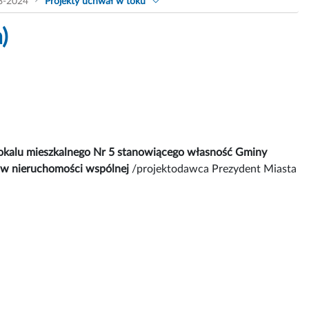
8-2024
Projekty uchwał w toku
)
lokalu mieszkalnego Nr 5 stanowiącego własność Gminy
m w nieruchomości wspólnej
/projektodawca Prezydent Miasta