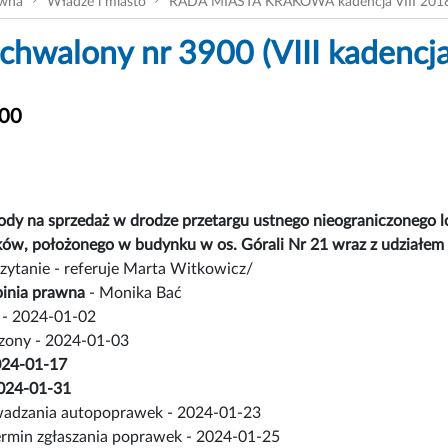
ówna
Władze i miasto
RADA MIASTA KRAKOWA kadencja VIII 201
chwalony nr 3900 (VIII kadencja
900
ody na sprzedaż w drodze przetargu ustnego nieograniczonego 
aków, położonego w budynku w os. Górali Nr 21 wraz z udziałe
czytanie - referuje Marta Witkowicz/
inia prawna
- Monika Bać
- 2024-01-02
czony - 2024-01-03
2024-01-17
 2024-01-31
adzania autopoprawek - 2024-01-23
ermin zgłaszania poprawek - 2024-01-25