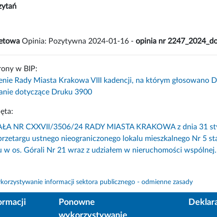
zytań
żetowa
Opinia: Pozytywna 2024-01-16 -
opinia nr 2247_2024_do
rony w BIP:
enie Rady Miasta Krakowa VIII kadencji, na którym głosowano 
nie dotyczące Druku 3900
ęta:
 NR CXXVII/3506/24 RADY MIASTA KRAKOWA z dnia 31 styczn
przetargu ustnego nieograniczonego lokalu mieszkalnego Nr 5 
 w os. Górali Nr 21 wraz z udziałem w nieruchomości wspólnej.
orzystywanie informacji sektora publicznego - odmienne zasady
ormacji
Ponowne
Deklar
wykorzystywanie