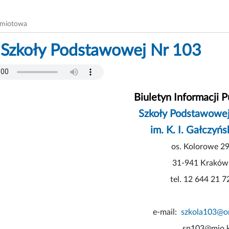
dmiotowa
 Szkoły Podstawowej Nr 103
Biuletyn Informacji P
Szkoły Podstawowej
im. K. I. Gałczyńs
os. Kolorowe 2
31-941 Kraków
tel. 12 644 21 7
e-mail:
szkola103@on
sp103@mjo.kra