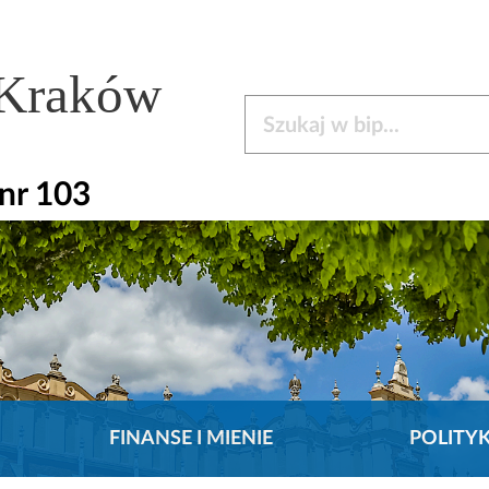
 Kraków
Szukaj w bip
nr 103
FINANSE I MIENIE
POLITY