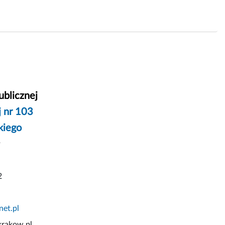
ublicznej
 nr 103
kiego
9
2
et.pl
kow.pl