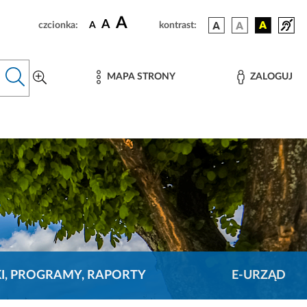
A
A
czcionka:
A
kontrast:
MAPA STRONY
ZALOGUJ
KI, PROGRAMY, RAPORTY
E-URZĄD