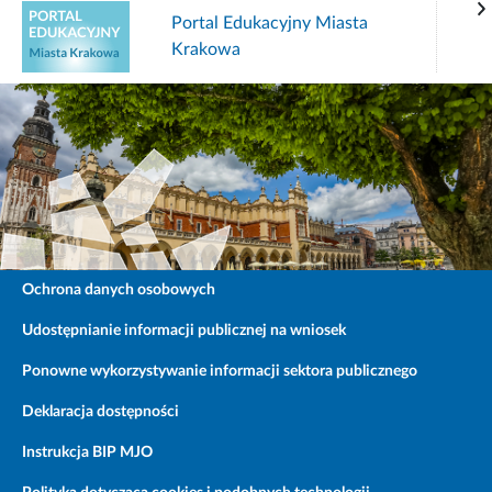
Portal Edukacyjny Miasta
Krakowa
Ochrona danych osobowych
Udostępnianie informacji publicznej na wniosek
Ponowne wykorzystywanie informacji sektora publicznego
Deklaracja dostępności
Instrukcja BIP MJO