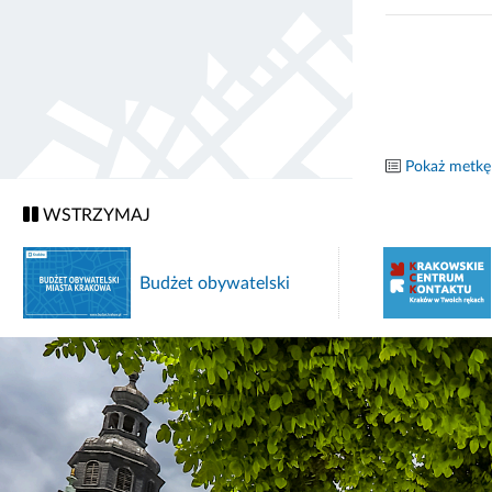
Pokaż metkę
WSTRZYMAJ
Budżet obywatelski