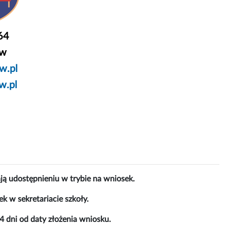
64
ów
w.pl
w.pl
ją udostępnieniu w trybie na wniosek.
k w sekretariacie szkoły.
4 dni od daty złożenia wniosku.