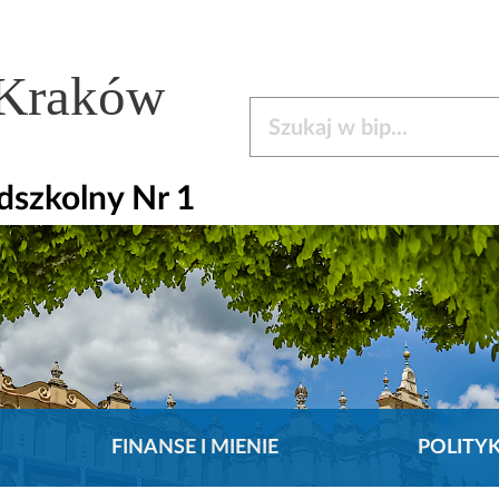
 Kraków
Szukaj w bip
dszkolny Nr 1
FINANSE I MIENIE
POLITY