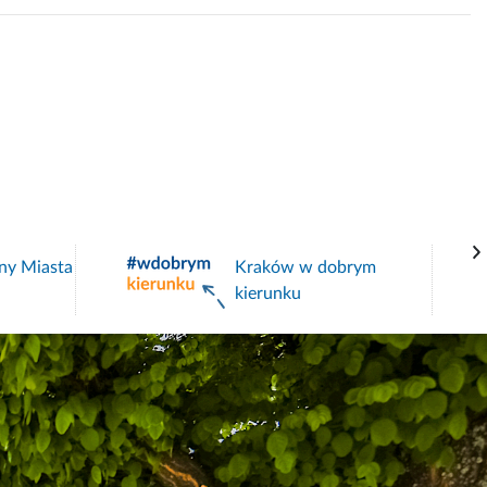
ny Miasta
Kraków w dobrym
kierunku