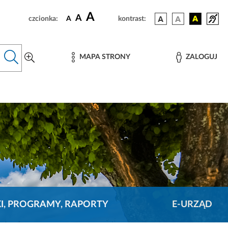
A
A
czcionka:
A
kontrast:
MAPA STRONY
ZALOGUJ
KI, PROGRAMY, RAPORTY
E-URZĄD