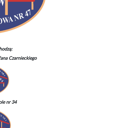
hodzą:
fana Czarnieckiego
le nr 34