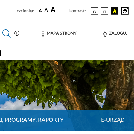
A
A
czcionka:
A
kontrast:
MAPA STRONY
ZALOGUJ
0
KI, PROGRAMY, RAPORTY
E-URZĄD