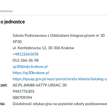
dmiotowa
 o jednostce
Szkoła Podstawowa z Oddziałami Integracyjnymi nr 30
SP30
ul. Konfederacka 12, 30-306 Kraków
+48122663658
012-266-36-58
sp30@mjo.krakow.pl
https://sp30krakow.pl
https://epuap.gov.pl/wps/portal/strefa-klienta/katalog
czeń:
AE:PL-84088-64779-URSAC-30
9441776303
000709394
nia:
Działalność edukacyjna na poziomie szkoły podstawowe