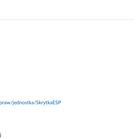
-spraw/jednostka/SkrytkaESP
j