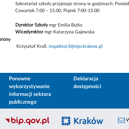
Sekretariat szkoły przyjmuje strony w godzinach: Ponie
Czwartek 7.00 – 15.00, Piątek 7:00-15:00
Dyrektor Szkoły
mgr Emilia Bubis
Wicedyrektor
mgr Katarzyna Gajewska
hrony
Krzysztof Krall,
inspektor3@mjo.krakow.pl
Ponowne
Deklaracja
wykorzystywanie
dostępności
informacji sektora
publicznego
W